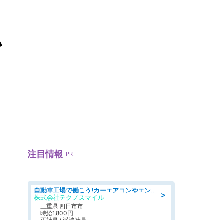
い
注目情報
PR
自動車工場で働こう!カーエアコンやエンジンの製造・加工業務/寮完備 denso aichi
＞
株式会社テクノスマイル
三重県 四日市市
時給1,800円
正社員 / 派遣社員