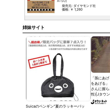
ATSU)
発売元: ダイヤモンド社
価格: ￥ 1,260
姉妹サイト
「孫にあげ
をあげる」
さんに握ら
性)|Jタウ
Suicaのペンギン"夏のラッキーバッ