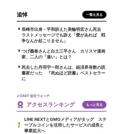
追悼
一覧を見る
長崎市出身・平和訴えた美輪明宏さん死去
ラストメッセージでも訴え「愛があれば 戦
争なんか起こりません」
つげ義春さんと白土三平さん カリスマ漫画
家、二人の「違い」とは？
死去した丹羽宇一郎さんは、経済界有数の読
書家だった 『死ぬほど読書』ベストセラー
に
J-CAST 会社ウォッチ
アクセスランキング
もっと見る
LINE NEXTとGMOメディアがタッグ ステ
ーブルコインを活用したサービスの成長と
事業拡大へ