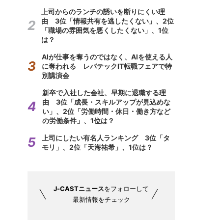
上司からのランチの誘いを断りにくい理
由 3位「情報共有を逃したくない」、2位
「職場の雰囲気を悪くしたくない」、1位
は？
AIが仕事を奪うのではなく、AIを使える人
に奪われる レバテックIT転職フェアで特
別講演会
新卒で入社した会社、早期に退職する理
由 3位「成長・スキルアップが見込めな
い」、2位「労働時間・休日・働き方など
の労働条件」、1位は？
上司にしたい有名人ランキング 3位「タ
モリ」、2位「天海祐希」、1位は？
J-CASTニュース
をフォローして
最新情報をチェック