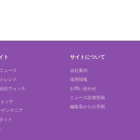
イト
サイトについて
Tニュース
会社案内
Tトレンド
採用情報
ST会社ウォッチ
お問い合わせ
ニュース読者投稿
ウォッチ
編集長からの手紙
ーゲンマニア
ネット
る