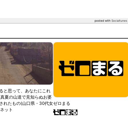
posted with
Socialtunes
ると思って、あなたにこれ
 真夏の山道で見知らぬお婆
されたもの(山口県・30代女
ゼロまる
ンネット