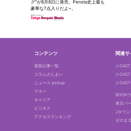
グ"が8月8日に発売。Pensta史上最も
豪華な7点入りだよ~。
コンテンツ
関連サ
最新記事一覧
J-CAS
コラムざんまい
J-CAS
ニュース pickup
J-CA
マネー
BOOK
キャリア
東京バ
ビジネス
Jタウン
アクセスランキング
ゼロま