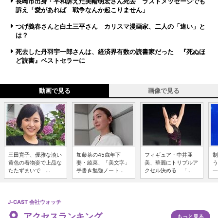
長崎市出身・平和訴えた美輪明宏さん死去 ラストメッセージでも
訴え「愛があれば 戦争なんか起こりません」
つげ義春さんと白土三平さん カリスマ漫画家、二人の「違い」と
は？
死去した丹羽宇一郎さんは、経済界有数の読書家だった 『死ぬほ
ど読書』ベストセラーに
動画で見る
画像で見る
三田寛子、優雅な淡い
加藤茶の45歳年下
フィギュア・中井亜
制
黄色の着物姿で上品な
妻・綾菜、「美文字」
美、華麗にトリプルア
う
たたずまいで ...
手書き勉強ノート...
クセル決める 「...
一
J-CAST 会社ウォッチ
アクセスランキング
もっと見る