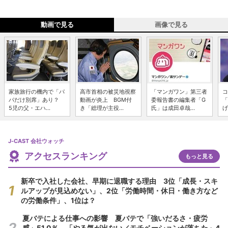
動画で見る
画像で見る
家族旅行の機内で「パ
高市首相の被災地視察
「マンガワン」第三者
コ
パだけ別席」あり？
動画が炎上 BGM付
委報告書の編集者「G
「
5児の父・エハ...
き「総理が主役...
氏」は成田卓哉...
げ
J-CAST 会社ウォッチ
アクセスランキング
もっと見る
新卒で入社した会社、早期に退職する理由 3位「成長・スキ
ルアップが見込めない」、2位「労働時間・休日・働き方など
の労働条件」、1位は？
夏バテによる仕事への影響 夏バテで「強いだるさ・疲労
感」51.0％、「やる気が出ない／モチベーションが落ちた」4