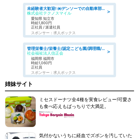
未経験者大歓迎! ㈱デンソーでの自動車部品の組立作業 denso aichi
＞
株式会社テクノスマイル
愛知県 知立市
時給1,800円
正社員 / 派遣社員
スポンサー：求人ボックス
管理栄養士/栄養士/認定こども園/調理職/認定こども園/週3日～相談可能
＞
社会福祉法人信正会
福岡県 福岡市
時給1,060円
正社員
スポンサー：求人ボックス
姉妹サイト
ミセスドーナツ全4種を実食レビュー!可愛さ
も食べ応えもばっちりで大満足。
気付かないうちに経血でズボンを汚していた