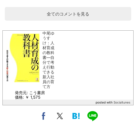
全てのコメントを見る
中尾ゆ
うす
け：人
材育成
の教科
書―自
分で考
え行動
できる
新入社
員の育
て方
発売元: こう書房
価格: ￥ 1,575
posted with
Socialtunes