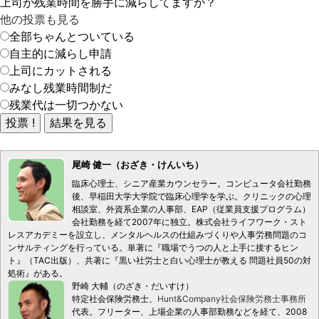
上司が残業時間を勝手に減らしてますか？
他の投票も見る
全部ちゃんとついている
自主的に減らし申請
上司にカットされる
みなし残業時間制だ
残業代は一切つかない
尾崎 健一（おざき・けんいち）
臨床心理士、シニア産業カウンセラー。コンピュータ会社勤務
後、早稲田大学大学院で臨床心理学を学ぶ。クリニックの心理
相談室、外資系企業の人事部、EAP（従業員支援プログラム）
会社勤務を経て2007年に独立。株式会社ライフワーク・スト
レスアカデミーを設立し、メンタルヘルスの仕組みづくりや人事労務問題のコ
ンサルティングを行っている。単著に『職場でうつの人と上手に接するヒン
ト』（TAC出版）、共著に『黒い社労士と白い心理士が教える 問題社員50の対
処術』がある。
野崎 大輔（のざき・だいすけ）
特定社会保険労務士、
Hunt&Company社会保険労務士事務所
代表。フリーター、上場企業の人事部勤務などを経て、2008