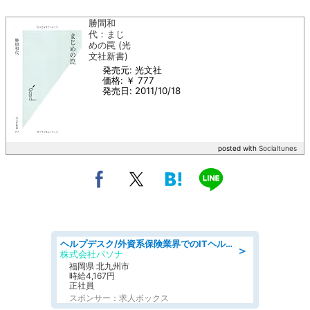
勝間和
代：まじ
めの罠 (光
文社新書)
発売元: 光文社
価格: ￥ 777
発売日: 2011/10/18
posted with
Socialtunes
ヘルプデスク/外資系保険業界でのITヘルプデスク業務/駅近/即日勤務可/ヘルプデスク
＞
株式会社パソナ
福岡県 北九州市
時給4,167円
正社員
スポンサー：求人ボックス