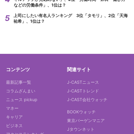
などの労働条件」、1位は？
上司にしたい有名人ランキング 3位「タモリ」、2位「天海
祐希」、1位は？
コンテンツ
関連サイト
最新記事一覧
J-CASTニュース
コラムざんまい
J-CASTトレンド
ニュース pickup
J-CAST会社ウォッチ
マネー
BOOKウォッチ
キャリア
東京バーゲンマニア
ビジネス
Jタウンネット