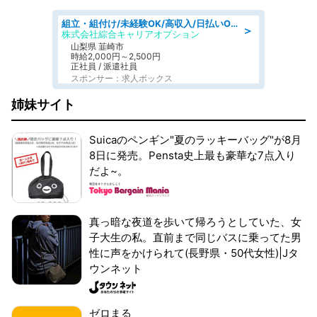
組立・組付け/未経験OK/高収入/日払いOK/寮費無料/日勤
＞
株式会社綜合キャリアオプション
山梨県 韮崎市
時給2,000円～2,500円
正社員 / 派遣社員
スポンサー：求人ボックス
姉妹サイト
Suicaのペンギン"夏のラッキーバッグ"が8月
8日に発売。Pensta史上最も豪華な7点入り
だよ~。
真っ暗な夜道を歩いて帰ろうとしていた、女
子大生の私。直前まで同じバスに乗ってた男
性に声をかけられて(長野県・50代女性)|Jタ
ウンネット
ゼロまる