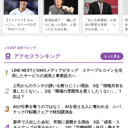
【ドジャース】キム・
新党結成で「「騙し討
「れいわ新選組」が党
登
ヘソン、大リーグ公式
ちにあった気分」と怒
名の変更を発表、「い
女
「PSロースタ...
ったひろゆき妻...
のちの党」へ ...
発
J-CAST 会社ウォッチ
アクセスランキング
もっと見る
LINE NEXTとGMOメディアがタッグ ステーブルコインを活
用したサービスの成長と事業拡大へ
上司からのランチの誘いを断りにくい理由 3位「情報共有を
逃したくない」、2位「職場の雰囲気を悪くしたくない」、1
位は？
AIが仕事を奪うのではなく、AIを使える人に奪われる レバ
テックIT転職フェアで特別講演会
新卒で入社した会社、早期に退職する理由 3位「成長・ス
キルアップが見込めない」、2位「労働時間・休日・働き方