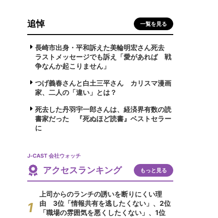
追悼
一覧を見る
長崎市出身・平和訴えた美輪明宏さん死去
ラストメッセージでも訴え「愛があれば 戦
争なんか起こりません」
つげ義春さんと白土三平さん カリスマ漫画
家、二人の「違い」とは？
死去した丹羽宇一郎さんは、経済界有数の読
書家だった 『死ぬほど読書』ベストセラー
に
J-CAST 会社ウォッチ
アクセスランキング
もっと見る
上司からのランチの誘いを断りにくい理
由 3位「情報共有を逃したくない」、2位
「職場の雰囲気を悪くしたくない」、1位