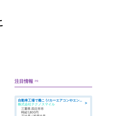
こ
注目情報
PR
自動車工場で働こう!カーエアコンやエンジンの製造・加工業務/寮完備 denso aichi
＞
株式会社テクノスマイル
三重県 四日市市
時給1,800円
正社員 / 派遣社員