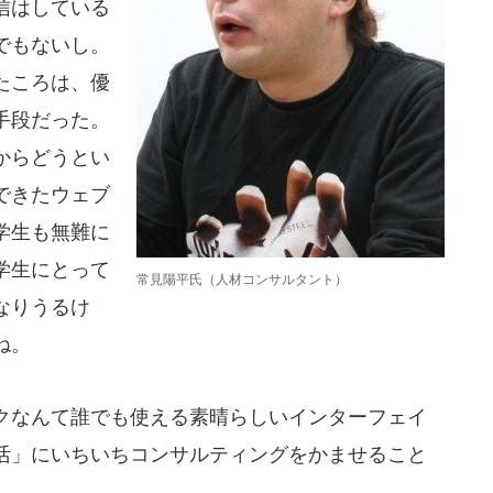
信はしている
でもないし。
たころは、優
手段だった。
からどうとい
できたウェブ
学生も無難に
学生にとって
常見陽平氏（人材コンサルタント）
なりうるけ
ね。
なんて誰でも使える素晴らしいインターフェイ
活」にいちいちコンサルティングをかませること