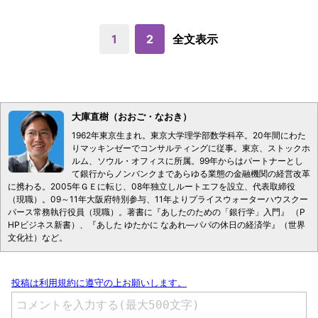
1
2
全文表示
大庫直樹（おおご・なおき）
1962年東京生まれ。東京大学理学部数学科卒。20年間にわた
りマッキンゼーでコンサルティングに従事。東京、ストックホ
ルム、ソウル・オフィスに所属。99年からはパートナーとし
て銀行からノンバンクまであらゆる業態の金融機関の経営改革
に携わる。2005年ＧＥに転じ、08年独立しルートエフを設立、代表取締役
（現職）。09～11年大阪府特別参与、11年よりプライスウォーターハウスクー
パース常務執行役員（現職）。著書に『あしたのための「銀行学」入門』 （P
HPビジネス新書）、『あした ゆたかに なあれ―パパの休日の経済学』（世界
文化社）など。