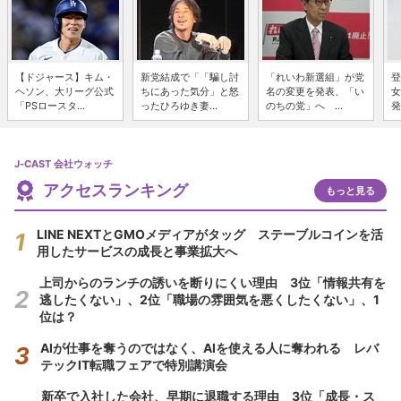
【ドジャース】キム・
新党結成で「「騙し討
「れいわ新選組」が党
登
ヘソン、大リーグ公式
ちにあった気分」と怒
名の変更を発表、「い
女
「PSロースタ...
ったひろゆき妻...
のちの党」へ ...
発
J-CAST 会社ウォッチ
アクセスランキング
もっと見る
LINE NEXTとGMOメディアがタッグ ステーブルコインを活
用したサービスの成長と事業拡大へ
上司からのランチの誘いを断りにくい理由 3位「情報共有を
逃したくない」、2位「職場の雰囲気を悪くしたくない」、1
位は？
AIが仕事を奪うのではなく、AIを使える人に奪われる レバ
テックIT転職フェアで特別講演会
新卒で入社した会社、早期に退職する理由 3位「成長・ス