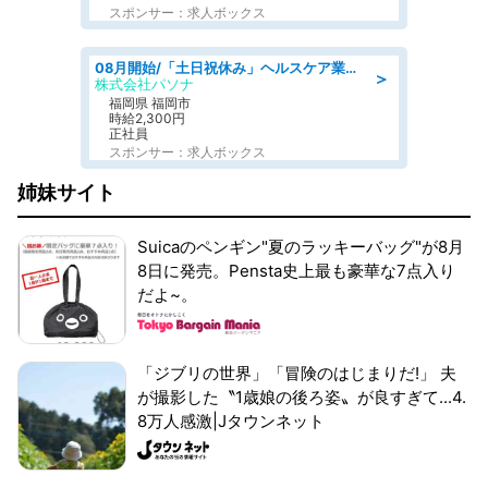
スポンサー：求人ボックス
08月開始/「土日祝休み」ヘルスケア業界の産業保健師/高時給/未経験OK/要資格:保健師、正看護師
＞
株式会社パソナ
福岡県 福岡市
時給2,300円
正社員
スポンサー：求人ボックス
姉妹サイト
Suicaのペンギン"夏のラッキーバッグ"が8月
8日に発売。Pensta史上最も豪華な7点入り
だよ~。
「ジブリの世界」「冒険のはじまりだ!」 夫
が撮影した〝1歳娘の後ろ姿〟が良すぎて...4.
8万人感激|Jタウンネット