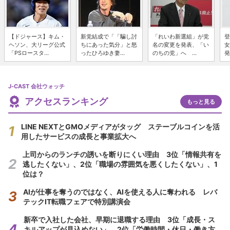
【ドジャース】キム・
新党結成で「「騙し討
「れいわ新選組」が党
登
ヘソン、大リーグ公式
ちにあった気分」と怒
名の変更を発表、「い
女
「PSロースタ...
ったひろゆき妻...
のちの党」へ ...
発
J-CAST 会社ウォッチ
アクセスランキング
もっと見る
LINE NEXTとGMOメディアがタッグ ステーブルコインを活
用したサービスの成長と事業拡大へ
上司からのランチの誘いを断りにくい理由 3位「情報共有を
逃したくない」、2位「職場の雰囲気を悪くしたくない」、1
位は？
AIが仕事を奪うのではなく、AIを使える人に奪われる レバ
テックIT転職フェアで特別講演会
新卒で入社した会社、早期に退職する理由 3位「成長・ス
キルアップが見込めない」、2位「労働時間・休日・働き方