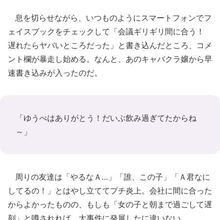
息を切らせながら、いつものようにスマートフォンでフ
ェイスブックをチェックして「会議ギリギリ間に合う！
遅れたらヤバいところだった」と書き込んだところ、コメ
ント欄が暴走し始める。なんと、あのキャバクラ嬢から早
速書き込みが入ったのだ。
「ゆうべはありがとう！だいぶ飲み過ぎてたからね
～」
周りの友達は「やるなＡ…」「誰、この子」「Ａ君なに
してるの！」とはやし立ててプチ炎上。会社に間に合った
からよかったものの、もしも「女の子と朝まで過ごして遅
刻」と噂されれば、大事件に発展したに違いない。