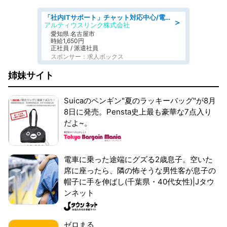
「社内ITサポート」チャット対応中心/電話少なめ/土日祝休/名古屋市港区
＞
アルティウスリンク株式会社
愛知県 名古屋市
時給1,650円
正社員 / 派遣社員
スポンサー：求人ボックス
姉妹サイト
Suicaのペンギン"夏のラッキーバッグ"が8月
8日に発売。Pensta史上最も豪華な7点入り
だよ~。
電車に乗った途端にグズる2歳息子。空いた
席に座ったら、隣の怖そうな男性客が息子の
帽子に手を伸ばし(千葉県・40代女性)|Jタウ
ンネット
ゼロまる