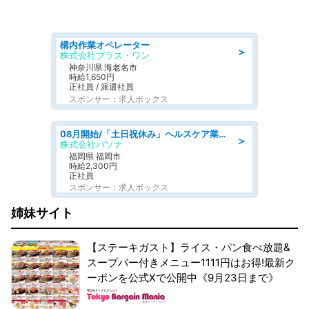
構内作業オペレーター
＞
株式会社プラス・ワン
神奈川県 海老名市
時給1,650円
正社員 / 派遣社員
スポンサー：求人ボックス
08月開始/「土日祝休み」ヘルスケア業界の産業保健師/高時給/未経験OK/要資格:保健師、正看護師
＞
株式会社パソナ
福岡県 福岡市
時給2,300円
正社員
スポンサー：求人ボックス
姉妹サイト
【ステーキガスト】ライス・パン食べ放題&
スープバー付きメニュー1111円はお得!最新ク
ーポンを公式Xで公開中《9月23日まで》