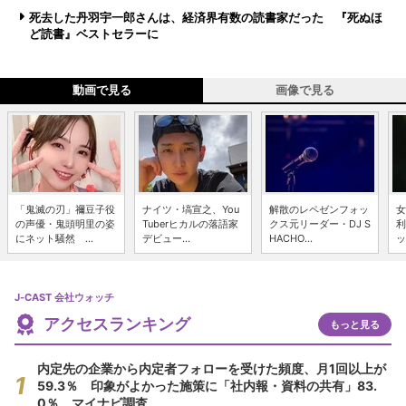
死去した丹羽宇一郎さんは、経済界有数の読書家だった 『死ぬほ
ど読書』ベストセラーに
動画で見る
画像で見る
「鬼滅の刃」禰豆子役
ナイツ・塙宣之、You
解散のレペゼンフォッ
女
の声優・鬼頭明里の姿
Tuberヒカルの落語家
クス元リーダー・DJ S
利
にネット騒然 ...
デビュー...
HACHO...
ッ
J-CAST 会社ウォッチ
アクセスランキング
もっと見る
内定先の企業から内定者フォローを受けた頻度、月1回以上が
59.3％ 印象がよかった施策に「社内報・資料の共有」83.
0％ マイナビ調査