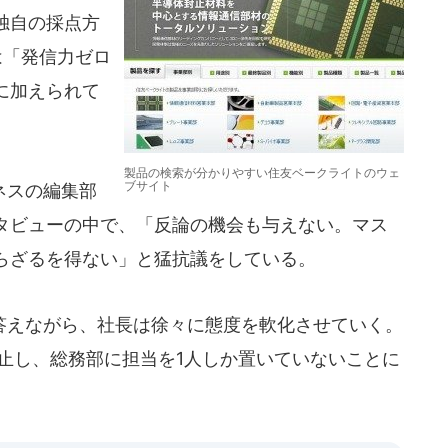
独自の採点方
は「発信力ゼロ
に加えられて
製品の検索が分かりやすい住友ベークライトのウェ
ブサイト
ネスの編集部
タビューの中で、「反論の機会も与えない。マス
らざるを得ない」と猛抗議をしている。
えながら、社長は徐々に態度を軟化させていく。
止し、総務部に担当を1人しか置いていないことに