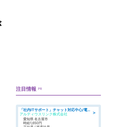
が
注目情報
PR
「社内ITサポート」チャット対応中心/電話少なめ/土日祝休/名古屋市港区
＞
アルティウスリンク株式会社
愛知県 名古屋市
時給1,650円
正社員 / 派遣社員