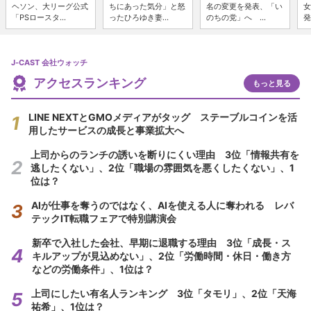
ヘソン、大リーグ公式
ちにあった気分」と怒
名の変更を発表、「い
女
「PSロースタ...
ったひろゆき妻...
のちの党」へ ...
発
J-CAST 会社ウォッチ
アクセスランキング
もっと見る
LINE NEXTとGMOメディアがタッグ ステーブルコインを活
用したサービスの成長と事業拡大へ
上司からのランチの誘いを断りにくい理由 3位「情報共有を
逃したくない」、2位「職場の雰囲気を悪くしたくない」、1
位は？
AIが仕事を奪うのではなく、AIを使える人に奪われる レバ
テックIT転職フェアで特別講演会
新卒で入社した会社、早期に退職する理由 3位「成長・ス
キルアップが見込めない」、2位「労働時間・休日・働き方
などの労働条件」、1位は？
上司にしたい有名人ランキング 3位「タモリ」、2位「天海
祐希」、1位は？