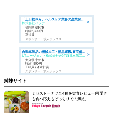
「土日祝休み」ヘルスケア業界の産業保健師/高時給/未経験OK/要資格:保健師、正看護師
＞
株式会社パソナ
福岡県 福岡市
時給2,300円
正社員
スポンサー：求人ボックス
自動車製品の機械加工・部品運搬/寮完備/日払い/工場・製造
＞
UTエージェント株式会社AGT西日本第二CU
大分県 宇佐市
時給1,550円
正社員 / 派遣社員
スポンサー：求人ボックス
姉妹サイト
ミセスドーナツ全4種を実食レビュー!可愛さ
も食べ応えもばっちりで大満足。