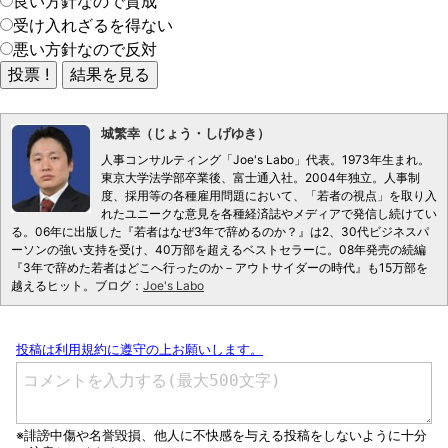
良い方針なので賛成
受け入れざるを得ない
悪い方針なので反対
城繁幸（じょう・しげゆき）
人事コンサルティング「Joe's Labo」代表。1973年生まれ。
東京大学法学部卒業後、富士通入社。2004年独立。人事制
度、採用等の各種雇用問題において、「若者の視点」を取り入
れたユニークな意見を各種経済誌やメディアで発信し続けてい
る。06年に出版した『若者はなぜ3年で辞めるのか？』は2、30代ビジネスパ
ーソンの強い支持を受け、40万部を超えるベストセラーに。08年発売の続編
『3年で辞めた若者はどこへ行ったのか－アウトサイダーの時代』も15万部を
越えるヒット。ブログ：
Joe's Labo