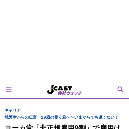
キャリア
城繁幸からの伝言 29歳の働く君へ〜いまからでも遅くない！
ヨーカ堂「非正規雇用9割」で雇用は