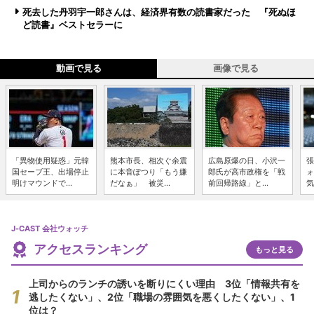
死去した丹羽宇一郎さんは、経済界有数の読書家だった 『死ぬほ
ど読書』ベストセラーに
動画で見る
画像で見る
「異物使用疑惑」元韓
熊本市長、相次ぐ余震
広島原爆の日、小沢一
張
国セーブ王、出場停止
に本音ぽつり「もう嫌
郎氏が高市政権を「戦
ォ
明けマウンドで...
だなぁ」 被災...
前回帰路線」と...
気
J-CAST 会社ウォッチ
アクセスランキング
もっと見る
上司からのランチの誘いを断りにくい理由 3位「情報共有を
逃したくない」、2位「職場の雰囲気を悪くしたくない」、1
位は？