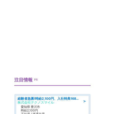
注目情報
PR
経験者急募!時給2,100円、入社特典168万円の自動車製造業務/トヨタ自動車/tutumi
＞
株式会社テクノスマイル
愛知県 豊川市
時給2,100円
正社員 / 派遣社員