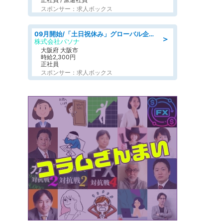
スポンサー：求人ボックス
09月開始/「土日祝休み」グローバル企業での産業保健のお仕事/保健師/高時給/残業なし/服装自由
＞
株式会社パソナ
大阪府 大阪市
時給2,300円
正社員
スポンサー：求人ボックス