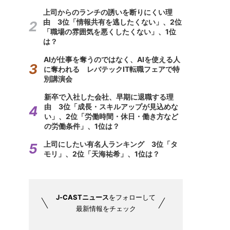
上司からのランチの誘いを断りにくい理
由 3位「情報共有を逃したくない」、2位
「職場の雰囲気を悪くしたくない」、1位
は？
AIが仕事を奪うのではなく、AIを使える人
に奪われる レバテックIT転職フェアで特
別講演会
新卒で入社した会社、早期に退職する理
由 3位「成長・スキルアップが見込めな
い」、2位「労働時間・休日・働き方など
の労働条件」、1位は？
上司にしたい有名人ランキング 3位「タ
モリ」、2位「天海祐希」、1位は？
J-CASTニュース
をフォローして
最新情報をチェック