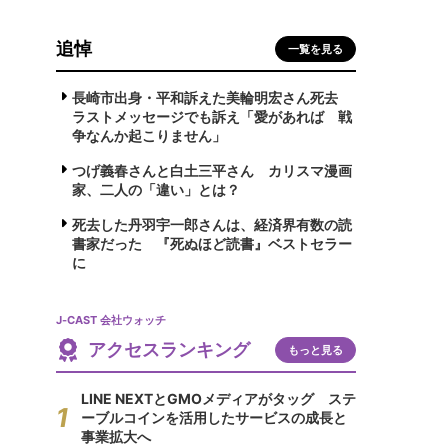
追悼
一覧を見る
長崎市出身・平和訴えた美輪明宏さん死去
ラストメッセージでも訴え「愛があれば 戦
争なんか起こりません」
つげ義春さんと白土三平さん カリスマ漫画
家、二人の「違い」とは？
死去した丹羽宇一郎さんは、経済界有数の読
書家だった 『死ぬほど読書』ベストセラー
に
J-CAST 会社ウォッチ
アクセスランキング
もっと見る
LINE NEXTとGMOメディアがタッグ ステ
ーブルコインを活用したサービスの成長と
事業拡大へ