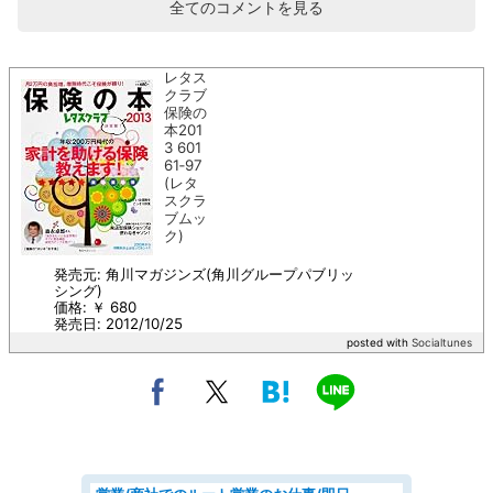
全てのコメントを見る
レタス
クラブ
保険の
本201
3 601
61‐97
(レタ
スクラ
ブムッ
ク)
発売元: 角川マガジンズ(角川グループパブリッ
シング)
価格: ￥ 680
発売日: 2012/10/25
posted with
Socialtunes