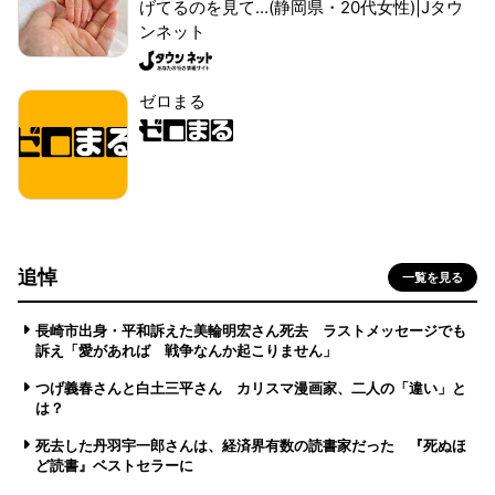
げてるのを見て...(静岡県・20代女性)|Jタウ
ンネット
ゼロまる
追悼
一覧を見る
長崎市出身・平和訴えた美輪明宏さん死去 ラストメッセージでも
訴え「愛があれば 戦争なんか起こりません」
つげ義春さんと白土三平さん カリスマ漫画家、二人の「違い」と
は？
死去した丹羽宇一郎さんは、経済界有数の読書家だった 『死ぬほ
ど読書』ベストセラーに