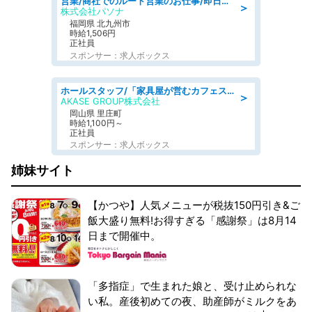
営業/商社でのルート営業のお仕事/即日勤務可/車通勤可/営業
＞
株式会社パソナ
福岡県 北九州市
時給1,506円
正社員
スポンサー：求人ボックス
ホールスタッフ/「家具屋が営むカフェスタッフ!」週2日～OK!嬉しいまかない付き/岡山県/浅口郡里庄町
＞
AKASE GROUP株式会社
岡山県 里庄町
時給1,100円～
正社員
スポンサー：求人ボックス
姉妹サイト
【かつや】人気メニューが税抜150円引き&ご
飯大盛り無料!お得すぎる「感謝祭」は8月14
日まで開催中。
「多指症」で生まれた娘と、受け止められな
い私。産後初めての夜、助産師がミルクをあ