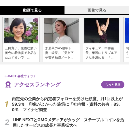
動画で見る
画像で見る
三田寛子、優雅な淡い
加藤茶の45歳年下
フィギュア・中井亜
制
黄色の着物姿で上品な
妻・綾菜、「美文字」
美、華麗にトリプルア
う
たたずまいで ...
手書き勉強ノート...
クセル決める 「...
一
J-CAST 会社ウォッチ
アクセスランキング
もっと見る
内定先の企業から内定者フォローを受けた頻度、月1回以上が
59.3％ 印象がよかった施策に「社内報・資料の共有」83.
0％ マイナビ調査
LINE NEXTとGMOメディアがタッグ ステーブルコインを活
用したサービスの成長と事業拡大へ