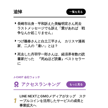
追悼
一覧を見る
長崎市出身・平和訴えた美輪明宏さん死去
ラストメッセージでも訴え「愛があれば 戦
争なんか起こりません」
つげ義春さんと白土三平さん カリスマ漫画
家、二人の「違い」とは？
死去した丹羽宇一郎さんは、経済界有数の読
書家だった 『死ぬほど読書』ベストセラー
に
J-CAST 会社ウォッチ
アクセスランキング
もっと見る
LINE NEXTとGMOメディアがタッグ ステ
ーブルコインを活用したサービスの成長と
事業拡大へ