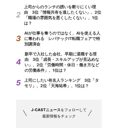
上司からのランチの誘いを断りにくい理
由 3位「情報共有を逃したくない」、2位
「職場の雰囲気を悪くしたくない」、1位
は？
AIが仕事を奪うのではなく、AIを使える人
に奪われる レバテックIT転職フェアで特
別講演会
新卒で入社した会社、早期に退職する理
由 3位「成長・スキルアップが見込めな
い」、2位「労働時間・休日・働き方など
の労働条件」、1位は？
上司にしたい有名人ランキング 3位「タ
モリ」、2位「天海祐希」、1位は？
J-CASTニュース
をフォローして
最新情報をチェック