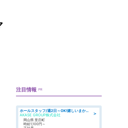
マ
注目情報
PR
ホールスタッフ/週2日～OK!嬉しいまかない付き/岡山県/浅口郡里庄町
＞
AKASE GROUP株式会社
岡山県 里庄町
時給1,100円～
正社員