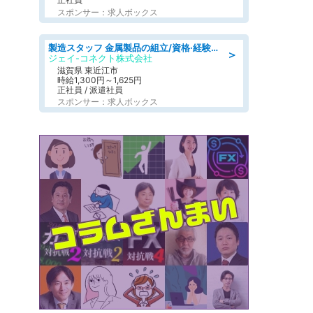
スポンサー：求人ボックス
製造スタッフ 金属製品の組立/資格·経験不問/日野工業団地
＞
ジェイ-コネクト株式会社
滋賀県 東近江市
時給1,300円～1,625円
正社員 / 派遣社員
スポンサー：求人ボックス