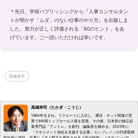
＊先日、学研パブリッシングから『
人事コンサルタン
トが明かす「ムダ」のない仕事のやり方
』を出版しま
した。努力が正しく評価される「80のヒント」をあ
げています。ご一読いただければ幸いです。
高城幸司
高城幸司（たかぎ・こうじ）
1964年生まれ。リクルートに入社し、通信・ネット関連の営
業で6年間トップセールス賞を受賞。その後、日本初の独立起
業専門誌「アントレ」を創刊、編集長を務める。2005年に
「マネジメント強化を支援する企業」
セレブレイン
の代表取締
役社長に就任。近著に『ダメ部下を再生させる上司の技術』（マガジンハウ