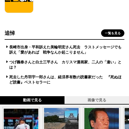
追悼
一覧を見る
長崎市出身・平和訴えた美輪明宏さん死去 ラストメッセージでも
訴え「愛があれば 戦争なんか起こりません」
つげ義春さんと白土三平さん カリスマ漫画家、二人の「違い」と
は？
死去した丹羽宇一郎さんは、経済界有数の読書家だった 『死ぬほ
ど読書』ベストセラーに
動画で見る
画像で見る