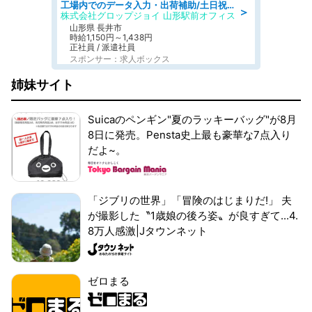
工場内でのデータ入力・出荷補助/土日祝休/未経験歓迎/交通費支給
＞
株式会社グロップジョイ 山形駅前オフィス
山形県 長井市
時給1,150円～1,438円
正社員 / 派遣社員
スポンサー：求人ボックス
姉妹サイト
Suicaのペンギン"夏のラッキーバッグ"が8月
8日に発売。Pensta史上最も豪華な7点入り
だよ~。
「ジブリの世界」「冒険のはじまりだ!」 夫
が撮影した〝1歳娘の後ろ姿〟が良すぎて...4.
8万人感激|Jタウンネット
ゼロまる