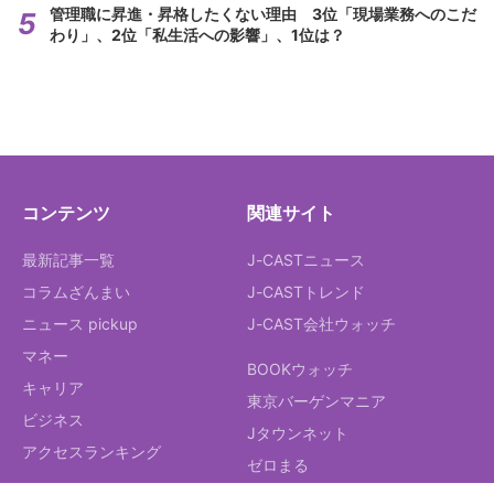
管理職に昇進・昇格したくない理由 3位「現場業務へのこだ
わり」、2位「私生活への影響」、1位は？
コンテンツ
関連サイト
最新記事一覧
J-CASTニュース
コラムざんまい
J-CASTトレンド
ニュース pickup
J-CAST会社ウォッチ
マネー
BOOKウォッチ
キャリア
東京バーゲンマニア
ビジネス
Jタウンネット
アクセスランキング
ゼロまる