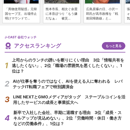
「異物使用疑惑」元韓
熊本市長、相次ぐ余震
広島原爆の日、小沢一
張
国セーブ王、出場停止
に本音ぽつり「もう嫌
郎氏が高市政権を「戦
ォ
明けマウンドで...
だなぁ」 被災...
前回帰路線」と...
気
J-CAST 会社ウォッチ
アクセスランキング
もっと見る
上司からのランチの誘いを断りにくい理由 3位「情報共有を
逃したくない」、2位「職場の雰囲気を悪くしたくない」、1
位は？
AIが仕事を奪うのではなく、AIを使える人に奪われる レバ
テックIT転職フェアで特別講演会
LINE NEXTとGMOメディアがタッグ ステーブルコインを活
用したサービスの成長と事業拡大へ
新卒で入社した会社、早期に退職する理由 3位「成長・ス
キルアップが見込めない」、2位「労働時間・休日・働き方
などの労働条件」、1位は？