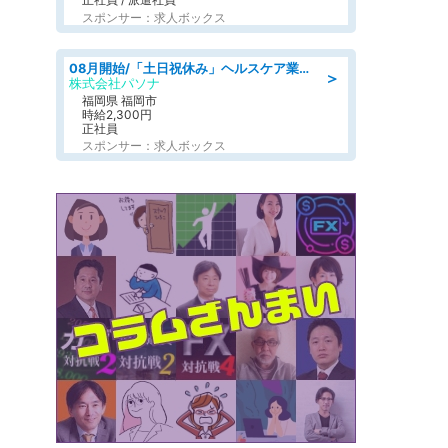
スポンサー：求人ボックス
08月開始/「土日祝休み」ヘルスケア業界の産業保健師/高時給/未経験OK/要資格:保健師、正看護師
＞
株式会社パソナ
福岡県 福岡市
時給2,300円
正社員
スポンサー：求人ボックス