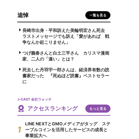
追悼
一覧を見る
長崎市出身・平和訴えた美輪明宏さん死去
ラストメッセージでも訴え「愛があれば 戦
争なんか起こりません」
つげ義春さんと白土三平さん カリスマ漫画
家、二人の「違い」とは？
死去した丹羽宇一郎さんは、経済界有数の読
書家だった 『死ぬほど読書』ベストセラー
に
J-CAST 会社ウォッチ
アクセスランキング
もっと見る
LINE NEXTとGMOメディアがタッグ ステ
ーブルコインを活用したサービスの成長と
事業拡大へ