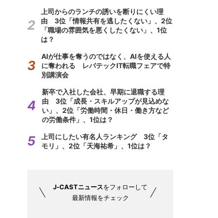
上司からのランチの誘いを断りにくい理
由 3位「情報共有を逃したくない」、2位
「職場の雰囲気を悪くしたくない」、1位
は？
AIが仕事を奪うのではなく、AIを使える人
に奪われる レバテックIT転職フェアで特
別講演会
新卒で入社した会社、早期に退職する理
由 3位「成長・スキルアップが見込めな
い」、2位「労働時間・休日・働き方など
の労働条件」、1位は？
上司にしたい有名人ランキング 3位「タ
モリ」、2位「天海祐希」、1位は？
J-CASTニュース
をフォローして
最新情報をチェック