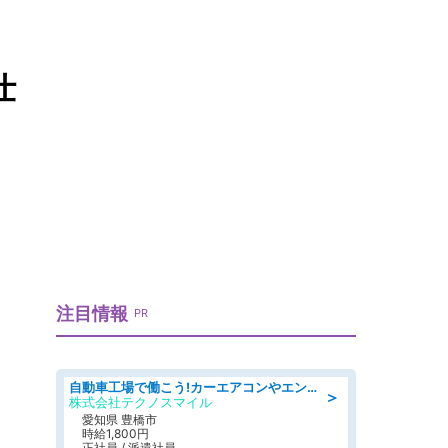
仕
注目情報
PR
自動車工場で働こう!カーエアコンやエンジンの製造・加工業務/寮完備 denso aichi
＞
株式会社テクノスマイル
愛知県 豊橋市
時給1,800円
正社員 / 派遣社員