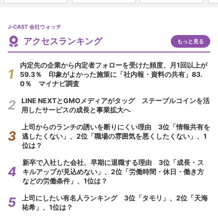
J-CAST 会社ウォッチ
アクセスランキング
もっと見る
内定先の企業から内定者フォローを受けた頻度、月1回以上が
59.3％ 印象がよかった施策に「社内報・資料の共有」83.
0％ マイナビ調査
LINE NEXTとGMOメディアがタッグ ステーブルコインを活
用したサービスの成長と事業拡大へ
上司からのランチの誘いを断りにくい理由 3位「情報共有を
逃したくない」、2位「職場の雰囲気を悪くしたくない」、1
位は？
新卒で入社した会社、早期に退職する理由 3位「成長・ス
キルアップが見込めない」、2位「労働時間・休日・働き方
などの労働条件」、1位は？
上司にしたい有名人ランキング 3位「タモリ」、2位「天海
祐希」、1位は？