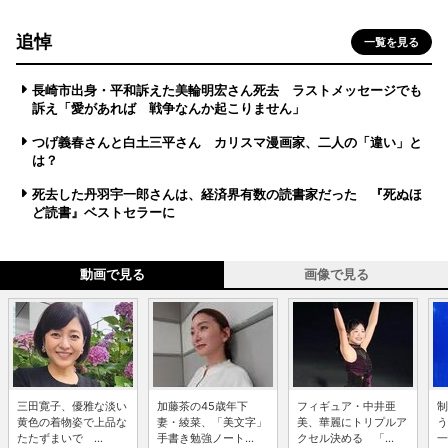
追悼
一覧を見る
長崎市出身・平和訴えた美輪明宏さん死去 ラストメッセージでも
訴え「愛があれば 戦争なんか起こりません」
つげ義春さんと白土三平さん カリスマ漫画家、二人の「違い」と
は？
死去した丹羽宇一郎さんは、経済界有数の読書家だった 『死ぬほ
ど読書』ベストセラーに
動画で見る
画像で見る
三田寛子、優雅な淡い
加藤茶の45歳年下
フィギュア・中井亜
制
黄色の着物姿で上品な
妻・綾菜、「美文字」
美、華麗にトリプルア
う
たたずまいで ...
手書き勉強ノート...
クセル決める 「...
一