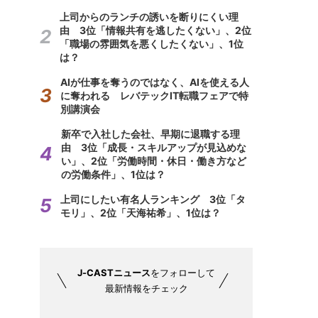
上司からのランチの誘いを断りにくい理
由 3位「情報共有を逃したくない」、2位
「職場の雰囲気を悪くしたくない」、1位
は？
AIが仕事を奪うのではなく、AIを使える人
に奪われる レバテックIT転職フェアで特
別講演会
新卒で入社した会社、早期に退職する理
由 3位「成長・スキルアップが見込めな
い」、2位「労働時間・休日・働き方など
の労働条件」、1位は？
上司にしたい有名人ランキング 3位「タ
モリ」、2位「天海祐希」、1位は？
J-CASTニュース
をフォローして
最新情報をチェック