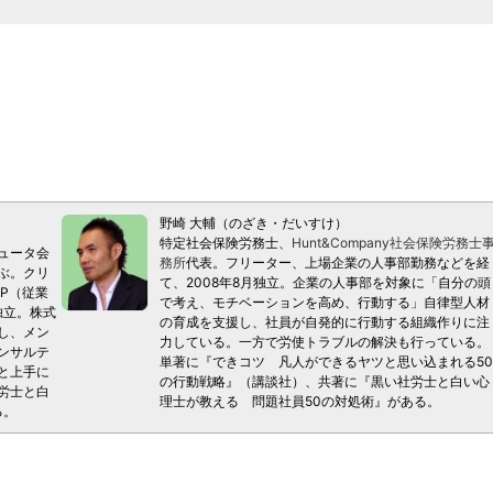
野崎 大輔（のざき・だいすけ）
特定社会保険労務士、
Hunt&Company社会保険労務士
ュータ会
務所
代表。フリーター、上場企業の人事部勤務などを経
ぶ。クリ
て、2008年8月独立。企業の人事部を対象に「自分の頭
P（従業
で考え、モチベーションを高め、行動する」自律型人材
独立。株式
の育成を支援し、社員が自発的に行動する組織作りに注
し、メン
力している。一方で労使トラブルの解決も行っている。
ンサルテ
単著に『できコツ 凡人ができるヤツと思い込まれる50
と上手に
の行動戦略』（講談社）、共著に『黒い社労士と白い心
労士と白
理士が教える 問題社員50の対処術』がある。
る。