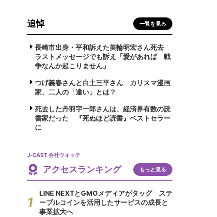
追悼
一覧を見る
長崎市出身・平和訴えた美輪明宏さん死去
ラストメッセージでも訴え「愛があれば 戦
争なんか起こりません」
つげ義春さんと白土三平さん カリスマ漫画
家、二人の「違い」とは？
死去した丹羽宇一郎さんは、経済界有数の読
書家だった 『死ぬほど読書』ベストセラー
に
J-CAST 会社ウォッチ
アクセスランキング
もっと見る
LINE NEXTとGMOメディアがタッグ ステ
ーブルコインを活用したサービスの成長と
事業拡大へ