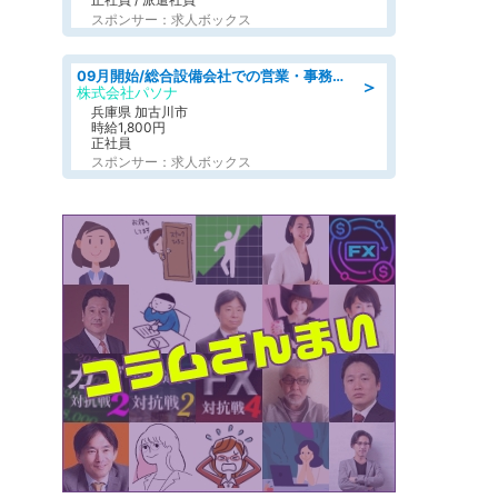
スポンサー：求人ボックス
09月開始/総合設備会社での営業・事務のお仕事/車通勤可/賞与あり/営業/営業事務
＞
株式会社パソナ
兵庫県 加古川市
時給1,800円
正社員
スポンサー：求人ボックス