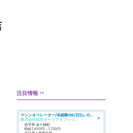
店
注目情報
PR
マシンオペレーター/未経験OK/日払いOK/寮完備/交替制/20・30・40代活躍中
＞
株式会社綜合キャリアオプション
岩手県 金ケ崎町
時給1,400円～1,750円
正社員 / 派遣社員