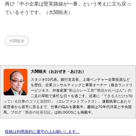
再び「中小企業は堅実路線が一番」という考えに立ち戻っ
ているそうです。（大関暁夫）
大関暁夫
大関暁夫（おおぜき・あけお）
スタジオ02代表。銀行支店長、上場ベンチャー企業役員など
を歴任。企業コンサルティングと事業オーナー（複合ランドリ
ービジネス、外食産業“
青山カレー工房
”“
熊谷かれーぱん
”）の
二足の草鞋で多忙な日々を過ごす。近著に「
できる人だけが知
っている仕事のコツと法則51
」（エレファントブックス）。連載執筆にあたり
経営者から若手に至るまで、仕事の悩みを募集中。趣味は70年代洋楽と中央競
馬。ブログ「
熊谷の社長日記
」はBLOGOSにも掲載中。