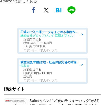
Amazonで詳しく見る
工場内で入出庫データをまとめる事務作業/車通勤OK/交通費支給/食堂あり
＞
株式会社グロップジョイ 京都オフィス
京都府 宇治市
時給1,300円～1,625円
正社員 / 派遣社員
スポンサー：求人ボックス
就労支援/内職管理・社会保険完備の職場で生活支援員
＞
侑和会
埼玉県 坂戸市
時給1,250円～1,450円
正社員
スポンサー：求人ボックス
姉妹サイト
Suicaのペンギン"夏のラッキーバッグ"が8月