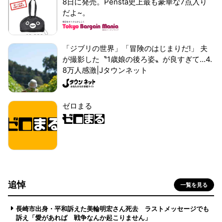
8日に発売。Pensta史上最も豪華な7点入り
だよ~。
「ジブリの世界」「冒険のはじまりだ!」 夫
が撮影した〝1歳娘の後ろ姿〟が良すぎて...4.
8万人感激|Jタウンネット
ゼロまる
追悼
一覧を見る
長崎市出身・平和訴えた美輪明宏さん死去 ラストメッセージでも
訴え「愛があれば 戦争なんか起こりません」