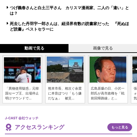
つげ義春さんと白土三平さん カリスマ漫画家、二人の「違い」と
は？
死去した丹羽宇一郎さんは、経済界有数の読書家だった 『死ぬほ
ど読書』ベストセラーに
動画で見る
画像で見る
「異物使用疑惑」元韓
熊本市長、相次ぐ余震
広島原爆の日、小沢一
張
国セーブ王、出場停止
に本音ぽつり「もう嫌
郎氏が高市政権を「戦
ォ
明けマウンドで...
だなぁ」 被災...
前回帰路線」と...
気
J-CAST 会社ウォッチ
アクセスランキング
もっと見る