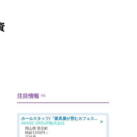
資
注目情報
PR
ホールスタッフ/「家具屋が営むカフェスタッフ!」週2日～OK!嬉しいまかない付き/岡山県/浅口郡里庄町
＞
AKASE GROUP株式会社
岡山県 里庄町
時給1,100円～
正社員