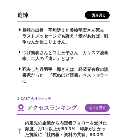
追悼
一覧を見る
長崎市出身・平和訴えた美輪明宏さん死去
ラストメッセージでも訴え「愛があれば 戦
争なんか起こりません」
つげ義春さんと白土三平さん カリスマ漫画
家、二人の「違い」とは？
死去した丹羽宇一郎さんは、経済界有数の読
書家だった 『死ぬほど読書』ベストセラー
に
J-CAST 会社ウォッチ
アクセスランキング
もっと見る
内定先の企業から内定者フォローを受けた
頻度、月1回以上が59.3％ 印象がよかっ
た施策に「社内報・資料の共有」83.0％