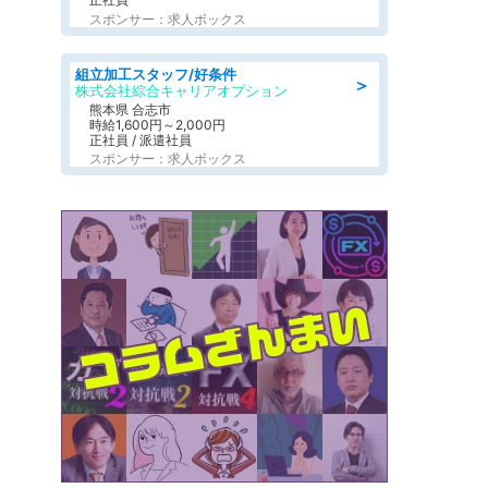
スポンサー：求人ボックス
組立加工スタッフ/好条件
＞
株式会社綜合キャリアオプション
熊本県 合志市
時給1,600円～2,000円
正社員 / 派遣社員
スポンサー：求人ボックス