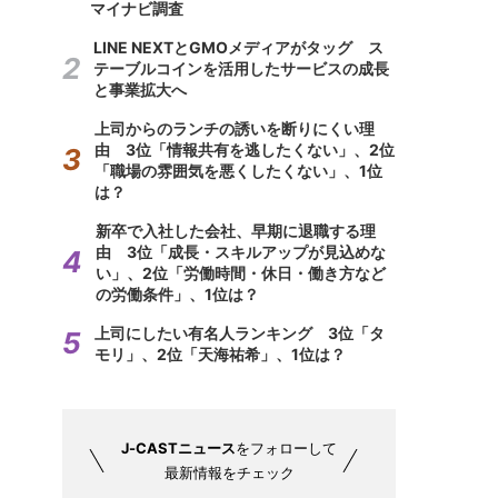
マイナビ調査
LINE NEXTとGMOメディアがタッグ ス
テーブルコインを活用したサービスの成長
と事業拡大へ
上司からのランチの誘いを断りにくい理
由 3位「情報共有を逃したくない」、2位
「職場の雰囲気を悪くしたくない」、1位
は？
新卒で入社した会社、早期に退職する理
由 3位「成長・スキルアップが見込めな
い」、2位「労働時間・休日・働き方など
の労働条件」、1位は？
上司にしたい有名人ランキング 3位「タ
モリ」、2位「天海祐希」、1位は？
J-CASTニュース
をフォローして
最新情報をチェック