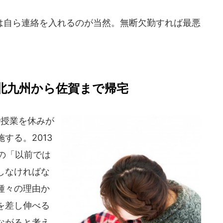
自ら連絡を入れるのが当然。無断欠勤すれば最悪
北九州から佐賀まで帰宅
で授業を休みが
する。2013
大の「以前では
しなければな
種々の理由か
を差し伸べる
ながると考え