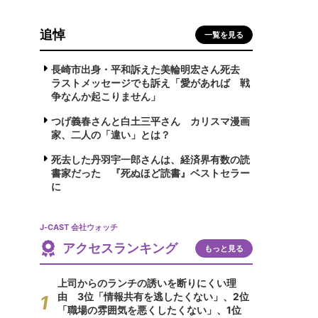
追悼
一覧を見る
長崎市出身・平和訴えた美輪明宏さん死去
ラストメッセージでも訴え「愛があれば 戦
争なんか起こりません」
つげ義春さんと白土三平さん カリスマ漫画
家、二人の「違い」とは？
死去した丹羽宇一郎さんは、経済界有数の読
書家だった 『死ぬほど読書』ベストセラー
に
J-CAST 会社ウォッチ
アクセスランキング
もっと見る
上司からのランチの誘いを断りにくい理
由 3位「情報共有を逃したくない」、2位
「職場の雰囲気を悪くしたくない」、1位