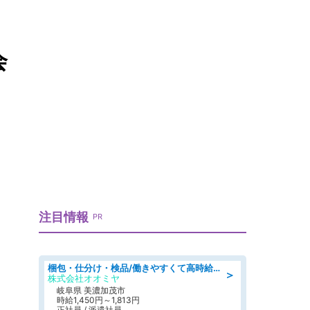
会
注目情報
PR
梱包・仕分け・検品/働きやすくて高時給の仕分け作業長期休暇充実/残業なし
＞
株式会社オオミヤ
岐阜県 美濃加茂市
時給1,450円～1,813円
正社員 / 派遣社員