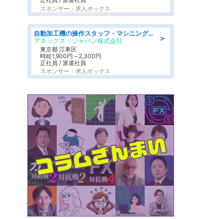
スポンサー：求人ボックス
自動加工機の操作スタッフ・マシニングセンタ/工業系卒歓迎/未経験OK/ブランクOK/転勤なし/定年なし
＞
アネックス・ジャパン株式会社
東京都 江東区
時給1,900円～2,300円
正社員 / 派遣社員
スポンサー：求人ボックス