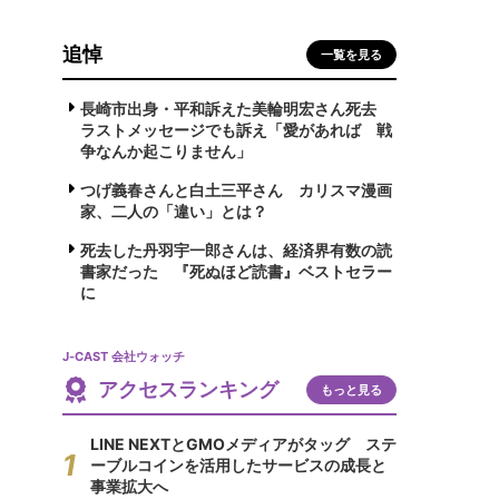
追悼
一覧を見る
長崎市出身・平和訴えた美輪明宏さん死去
ラストメッセージでも訴え「愛があれば 戦
争なんか起こりません」
つげ義春さんと白土三平さん カリスマ漫画
家、二人の「違い」とは？
死去した丹羽宇一郎さんは、経済界有数の読
書家だった 『死ぬほど読書』ベストセラー
に
J-CAST 会社ウォッチ
アクセスランキング
もっと見る
LINE NEXTとGMOメディアがタッグ ステ
ーブルコインを活用したサービスの成長と
事業拡大へ