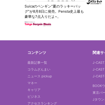
Suicaのペンギン"夏のラッキーバッ
グ"が8月8日に発売。Pensta史上最も
豪華な7点入りだよ~。
コンテンツ
関連サ
最新記事一覧
J-CAS
コラムざんまい
J-CAS
ニュース pickup
J-CA
マネー
BOOK
キャリア
東京バ
ビジネス
Jタウン
アクセスランキング