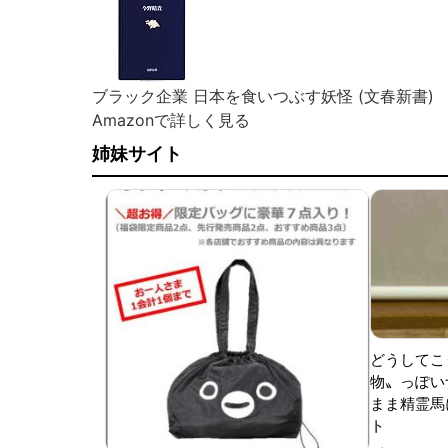
ブラック企業 日本を食いつぶす妖怪 (文春新書)
Amazonで詳しく見る
姉妹サイト
どうしてこ
物〟っぽい
まま精霊馬
ト