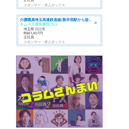
スポンサー：求人ボックス
介護職員埼玉高速鉄道線/新井宿駅から徒歩15分/埼玉県/川口市
＞
タムス介護医療院川口
埼玉県 川口市
時給1,407円
正社員
スポンサー：求人ボックス