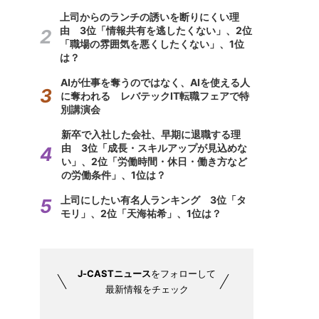
上司からのランチの誘いを断りにくい理
由 3位「情報共有を逃したくない」、2位
「職場の雰囲気を悪くしたくない」、1位
は？
AIが仕事を奪うのではなく、AIを使える人
に奪われる レバテックIT転職フェアで特
別講演会
新卒で入社した会社、早期に退職する理
由 3位「成長・スキルアップが見込めな
い」、2位「労働時間・休日・働き方など
の労働条件」、1位は？
上司にしたい有名人ランキング 3位「タ
モリ」、2位「天海祐希」、1位は？
J-CASTニュース
をフォローして
最新情報をチェック