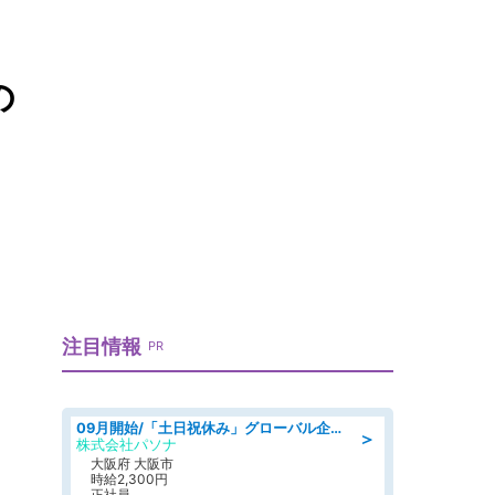
の
注目情報
PR
09月開始/「土日祝休み」グローバル企業での産業保健のお仕事/保健師/高時給/残業なし/服装自由
＞
株式会社パソナ
大阪府 大阪市
時給2,300円
正社員