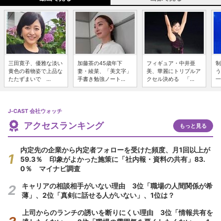
三田寛子、優雅な淡い
加藤茶の45歳年下
フィギュア・中井亜
制
黄色の着物姿で上品な
妻・綾菜、「美文字」
美、華麗にトリプルア
う
たたずまいで ...
手書き勉強ノート...
クセル決める 「...
一
J-CAST 会社ウォッチ
アクセスランキング
もっと見る
内定先の企業から内定者フォローを受けた頻度、月1回以上が
59.3％ 印象がよかった施策に「社内報・資料の共有」83.
0％ マイナビ調査
キャリアの相談相手がいない理由 3位「職場の人間関係が希
薄」、2位「真剣に話せる人がいない」、1位は？
上司からのランチの誘いを断りにくい理由 3位「情報共有を