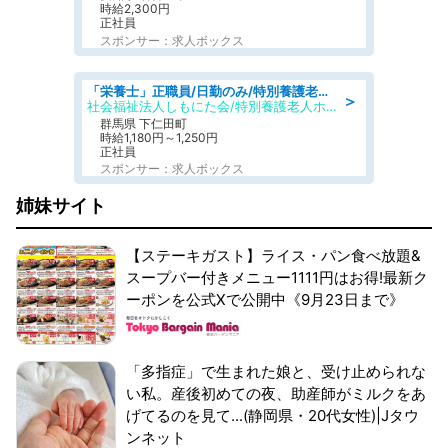
時給2,300円
正社員
スポンサー：求人ボックス
「栄養士」正職員/日勤のみ/特別養護老人ホーム
＞
社会福祉法人しもにた会/特別養護老人ホーム かぶらの里
群馬県 下仁田町
時給1,180円～1,250円
正社員
スポンサー：求人ボックス
姉妹サイト
【ステーキガスト】ライス・パン食べ放題&
スープバー付きメニュー1111円はお得!最新ク
ーポンを公式Xで公開中《9月23日まで》
「多指症」で生まれた娘と、受け止められな
い私。産後初めての夜、助産師がミルクをあ
げてるのを見て...(静岡県・20代女性)|Jタウ
ンネット