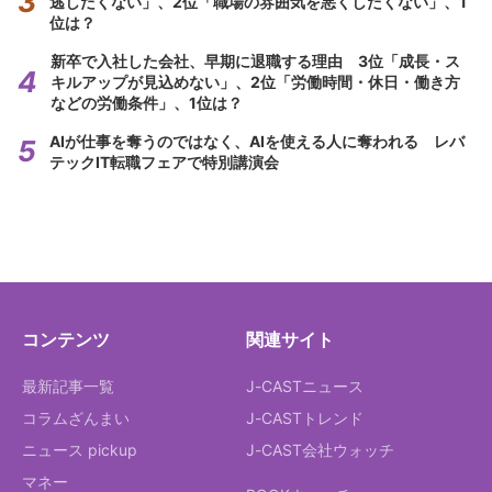
逃したくない」、2位「職場の雰囲気を悪くしたくない」、1
位は？
新卒で入社した会社、早期に退職する理由 3位「成長・ス
キルアップが見込めない」、2位「労働時間・休日・働き方
などの労働条件」、1位は？
AIが仕事を奪うのではなく、AIを使える人に奪われる レバ
テックIT転職フェアで特別講演会
コンテンツ
関連サイト
最新記事一覧
J-CASTニュース
コラムざんまい
J-CASTトレンド
ニュース pickup
J-CAST会社ウォッチ
マネー