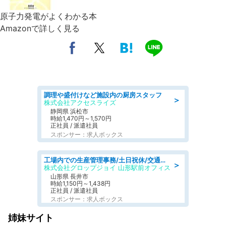
原子力発電がよくわかる本
Amazonで詳しく見る
調理や盛付けなど施設内の厨房スタッフ
＞
株式会社アクセスライズ
静岡県 浜松市
時給1,470円～1,570円
正社員 / 派遣社員
スポンサー：求人ボックス
工場内での生産管理事務/土日祝休/交通費支給
＞
株式会社グロップジョイ 山形駅前オフィス
山形県 長井市
時給1,150円～1,438円
正社員 / 派遣社員
スポンサー：求人ボックス
姉妹サイト