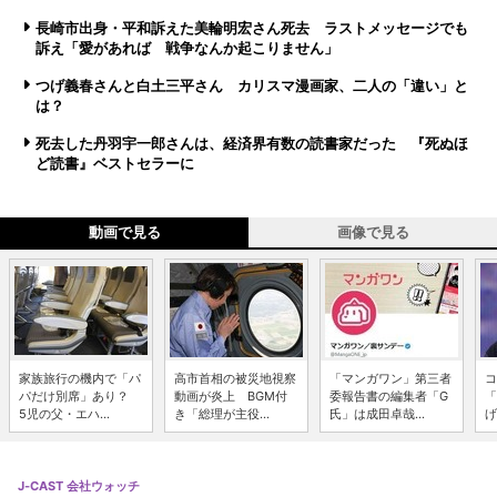
長崎市出身・平和訴えた美輪明宏さん死去 ラストメッセージでも
訴え「愛があれば 戦争なんか起こりません」
つげ義春さんと白土三平さん カリスマ漫画家、二人の「違い」と
は？
死去した丹羽宇一郎さんは、経済界有数の読書家だった 『死ぬほ
ど読書』ベストセラーに
動画で見る
画像で見る
家族旅行の機内で「パ
高市首相の被災地視察
「マンガワン」第三者
コ
パだけ別席」あり？
動画が炎上 BGM付
委報告書の編集者「G
「
5児の父・エハ...
き「総理が主役...
氏」は成田卓哉...
げ
J-CAST 会社ウォッチ