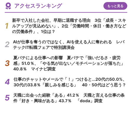
アクセスランキング
もっと見る
新卒で入社した会社、早期に退職する理由 3位「成長・スキ
ルアップが見込めない」、2位「労働時間・休日・働き方など
の労働条件」、1位は？
AIが仕事を奪うのではなく、AIを使える人に奪われる レバ
テックIT転職フェアで特別講演会
夏バテによる仕事への影響 夏バテで「強いだるさ・疲労
感」51.0％、「やる気が出ない／モチベーションが落ちた」
40.8％ マイナビ調査
仕事のチャットやメールで「！」つけると...20代の50.0%、
30代の33.8％「親しみを感じる」 40・50代はどう思う？
天職に出会った経験「ある」41.2％ 天職と言える仕事の条
件「好き・興味がある」43.7％ 「doda」調査