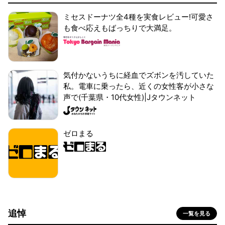
ミセスドーナツ全4種を実食レビュー!可愛さ
も食べ応えもばっちりで大満足。
気付かないうちに経血でズボンを汚していた
私。電車に乗ったら、近くの女性客が小さな
声で(千葉県・10代女性)|Jタウンネット
ゼロまる
追悼
一覧を見る