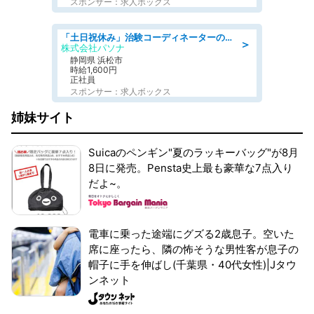
スポンサー：求人ボックス
「土日祝休み」治験コーディネーターのお仕事/未経験OK
＞
株式会社パソナ
静岡県 浜松市
時給1,600円
正社員
スポンサー：求人ボックス
姉妹サイト
Suicaのペンギン"夏のラッキーバッグ"が8月
8日に発売。Pensta史上最も豪華な7点入り
だよ~。
電車に乗った途端にグズる2歳息子。空いた
席に座ったら、隣の怖そうな男性客が息子の
帽子に手を伸ばし(千葉県・40代女性)|Jタウ
ンネット