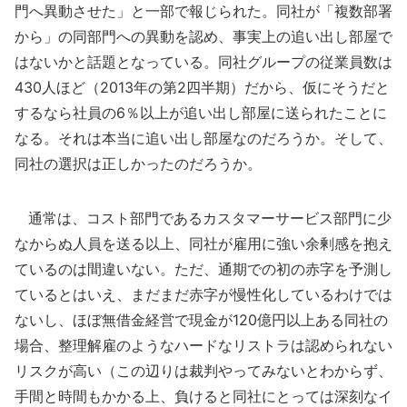
門へ異動させた」と一部で報じられた。同社が「複数部署
から」の同部門への異動を認め、事実上の追い出し部屋で
はないかと話題となっている。同社グループの従業員数は
430人ほど（2013年の第2四半期）だから、仮にそうだと
するなら社員の6％以上が追い出し部屋に送られたことに
なる。それは本当に追い出し部屋なのだろうか。そして、
同社の選択は正しかったのだろうか。
通常は、コスト部門であるカスタマーサービス部門に少
なからぬ人員を送る以上、同社が雇用に強い余剰感を抱え
ているのは間違いない。ただ、通期での初の赤字を予測し
ているとはいえ、まだまだ赤字が慢性化しているわけでは
ないし、ほぼ無借金経営で現金が120億円以上ある同社の
場合、整理解雇のようなハードなリストラは認められない
リスクが高い（この辺りは裁判やってみないとわからず、
手間と時間もかかる上、負けると同社にとっては深刻なイ