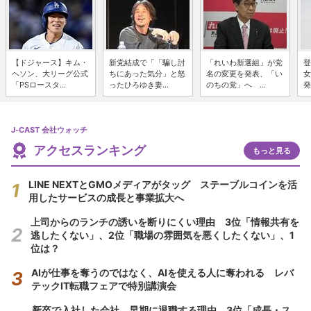
【ドジャース】キム・
新党結成で「「騙し討
「れいわ新選組」が党
登
ヘソン、大リーグ公式
ちにあった気分」と怒
名の変更を発表、「い
女
「PSロースタ...
ったひろゆき妻...
のちの党」へ ...
発
J-CAST 会社ウォッチ
アクセスランキング
もっと見る
LINE NEXTとGMOメディアがタッグ ステーブルコインを活
用したサービスの成長と事業拡大へ
上司からのランチの誘いを断りにくい理由 3位「情報共有を
逃したくない」、2位「職場の雰囲気を悪くしたくない」、1
位は？
AIが仕事を奪うのではなく、AIを使える人に奪われる レバ
テックIT転職フェアで特別講演会
新卒で入社した会社、早期に退職する理由 3位「成長・ス