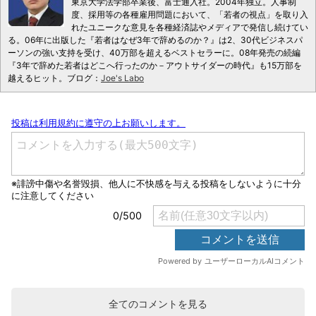
東京大学法学部卒業後、富士通入社。2004年独立。人事制
度、採用等の各種雇用問題において、「若者の視点」を取り入
れたユニークな意見を各種経済誌やメディアで発信し続けてい
る。06年に出版した『若者はなぜ3年で辞めるのか？』は2、30代ビジネスパ
ーソンの強い支持を受け、40万部を超えるベストセラーに。08年発売の続編
『3年で辞めた若者はどこへ行ったのか－アウトサイダーの時代』も15万部を
越えるヒット。ブログ：
Joe's Labo
全てのコメントを見る