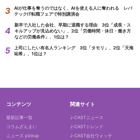
AIが仕事を奪うのではなく、AIを使える人に奪われる レバ
テックIT転職フェアで特別講演会
新卒で入社した会社、早期に退職する理由 3位「成長・ス
キルアップが見込めない」、2位「労働時間・休日・働き方
などの労働条件」、1位は？
上司にしたい有名人ランキング 3位「タモリ」、2位「天海
祐希」、1位は？
コンテンツ
関連サイト
最新記事一覧
J-CASTニュース
コラムざんまい
J-CASTトレンド
ニュース pickup
J-CAST会社ウォッチ