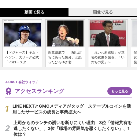
動画で見る
画像で見る
【ドジャース】キム・
新党結成で「「騙し討
「れいわ新選組」が党
登
ヘソン、大リーグ公式
ちにあった気分」と怒
名の変更を発表、「い
女
「PSロースタ...
ったひろゆき妻...
のちの党」へ ...
発
J-CAST 会社ウォッチ
アクセスランキング
もっと見る
LINE NEXTとGMOメディアがタッグ ステーブルコインを活
用したサービスの成長と事業拡大へ
上司からのランチの誘いを断りにくい理由 3位「情報共有を
逃したくない」、2位「職場の雰囲気を悪くしたくない」、1
位は？