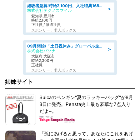
経験者急募!時給2,100円、入社特典168万円の自動車製造業務/トヨタ自動車/tutumi
＞
株式会社テクノスマイル
愛知県 豊川市
時給2,100円
正社員 / 派遣社員
スポンサー：求人ボックス
09月開始/「土日祝休み」グローバル企業での産業保健のお仕事/保健師/高時給/残業なし/服装自由
＞
株式会社パソナ
大阪府 大阪市
時給2,300円
正社員
スポンサー：求人ボックス
姉妹サイト
Suicaのペンギン"夏のラッキーバッグ"が8月
8日に発売。Pensta史上最も豪華な7点入り
だよ~。
「孫にあげると思って、あなたにこれをあげ