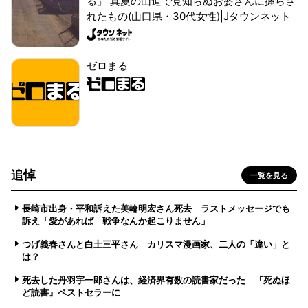
る」 真夏の山道で見知らぬお婆さんに握らさ
れたもの(山口県・30代女性)|Jタウンネット
ゼロまる
追悼
一覧を見る
長崎市出身・平和訴えた美輪明宏さん死去 ラストメッセージでも
訴え「愛があれば 戦争なんか起こりません」
つげ義春さんと白土三平さん カリスマ漫画家、二人の「違い」と
は？
死去した丹羽宇一郎さんは、経済界有数の読書家だった 『死ぬほ
ど読書』ベストセラーに