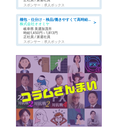
スポンサー：求人ボックス
梱包・仕分け・検品/働きやすくて高時給の仕分け作業長期休暇充実/残業なし
＞
株式会社オオミヤ
岐阜県 美濃加茂市
時給1,450円～1,813円
正社員 / 派遣社員
スポンサー：求人ボックス