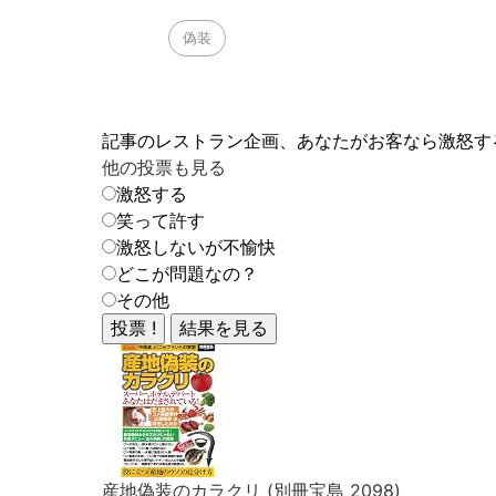
偽装
記事のレストラン企画、あなたがお客なら激怒す
他の投票も見る
激怒する
笑って許す
激怒しないが不愉快
どこが問題なの？
その他
産地偽装のカラクリ (別冊宝島 2098)