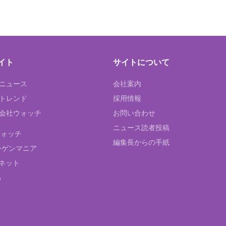
イト
サイトについて
Tニュース
会社案内
Tトレンド
採用情報
ST会社ウォッチ
お問い合わせ
ニュース読者投稿
ウォッチ
編集長からの手紙
ーゲンマニア
ネット
る