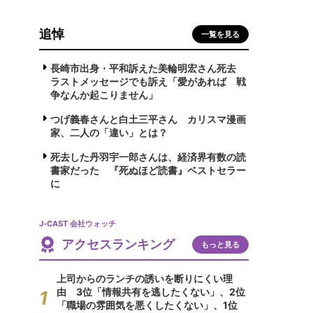
追悼
一覧を見る
長崎市出身・平和訴えた美輪明宏さん死去
ラストメッセージでも訴え「愛があれば 戦
争なんか起こりません」
つげ義春さんと白土三平さん カリスマ漫画
家、二人の「違い」とは？
死去した丹羽宇一郎さんは、経済界有数の読
書家だった 『死ぬほど読書』ベストセラー
に
J-CAST 会社ウォッチ
アクセスランキング
もっと見る
上司からのランチの誘いを断りにくい理
由 3位「情報共有を逃したくない」、2位
「職場の雰囲気を悪くしたくない」、1位