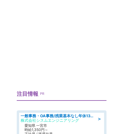
注目情報
PR
一般事務・OA事務/残業基本なし年休130日社保完備の一般・調達事務
＞
株式会社シスムエンジニアリング
愛知県 一宮市
時給1,350円～
正社員 / 派遣社員