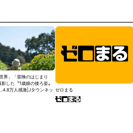
世界」「冒険のはじまり
が撮影した〝1歳娘の後ろ姿〟
ゼロまる
..4.8万人感激|Jタウンネッ