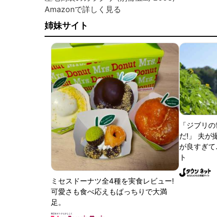
Amazonで詳しく見る
姉妹サイト
「ジブリの
だ!」 夫
が良すぎて.
ト
ミセスドーナツ全4種を実食レビュー!
可愛さも食べ応えもばっちりで大満
足。