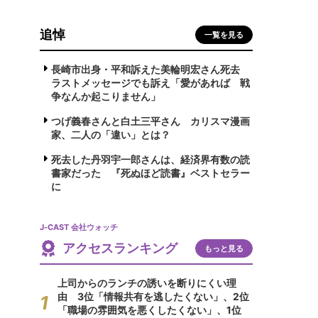
追悼
一覧を見る
長崎市出身・平和訴えた美輪明宏さん死去
ラストメッセージでも訴え「愛があれば 戦
争なんか起こりません」
つげ義春さんと白土三平さん カリスマ漫画
家、二人の「違い」とは？
死去した丹羽宇一郎さんは、経済界有数の読
書家だった 『死ぬほど読書』ベストセラー
に
J-CAST 会社ウォッチ
アクセスランキング
もっと見る
上司からのランチの誘いを断りにくい理
由 3位「情報共有を逃したくない」、2位
「職場の雰囲気を悪くしたくない」、1位