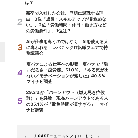
は？
新卒で入社した会社、早期に退職する理
由 3位「成長・スキルアップが見込めな
い」、2位「労働時間・休日・働き方など
の労働条件」、1位は？
AIが仕事を奪うのではなく、AIを使える人
に奪われる レバテックIT転職フェアで特
別講演会
夏バテによる仕事への影響 夏バテで「強
いだるさ・疲労感」51.0％、「やる気が出
ない／モチベーションが落ちた」40.8％
マイナビ調査
29.3％が「バーンアウト（燃え尽き症候
群）」を経験 現在バーンアウトである人
の35.1％が「勤務時間が長すぎる」 マイ
ナビ調査
J-CASTニュース
をフォローして