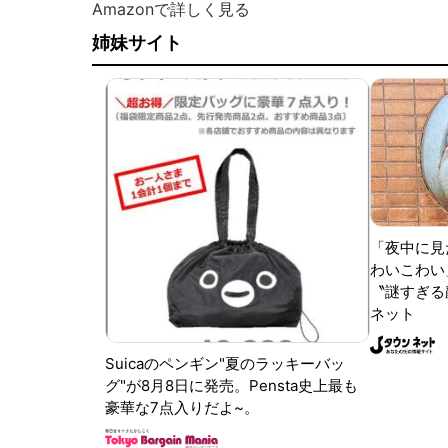
Amazonで詳しく見る
姉妹サイト
「夜中に見
わいこわい
〝謎すぎる顔
ネット
Suicaのペンギン"夏のラッキーバッ
グ"が8月8日に発売。Pensta史上最も
豪華な7点入りだよ~。