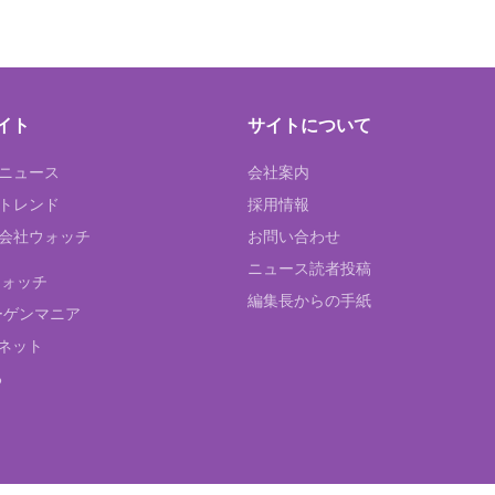
イト
サイトについて
Tニュース
会社案内
Tトレンド
採用情報
ST会社ウォッチ
お問い合わせ
ニュース読者投稿
ウォッチ
編集長からの手紙
ーゲンマニア
ネット
る