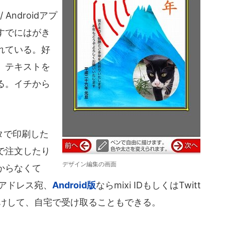
/ Androidアプ
すでにはがき
れている。好
、テキストを
る。イチから
タで印刷した
で注文したり
デザイン編集の画面
からなくて
ルアドレス宛、
Android版
ならmixi IDもしくはTwitt
刷だけして、自宅で受け取ることもできる。