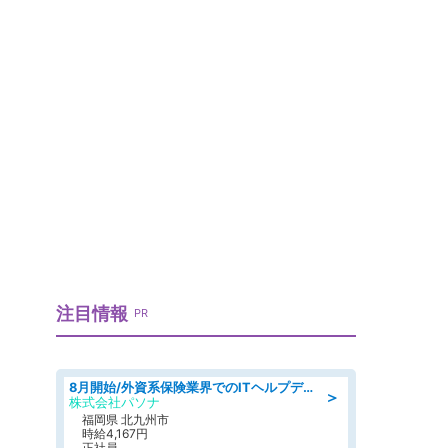
注目情報
PR
8月開始/外資系保険業界でのITヘルプデスク業務/駅近/即日勤務可/ヘルプデスク
＞
株式会社パソナ
福岡県 北九州市
時給4,167円
正社員