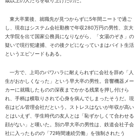
歳以上の人たちを取り上げたのだ。
東大卒業後、就職先が見つからずに5年間ニートで過ご
し、現在はシステム会社勤務で年収280万円の男性、京大
大学院を出て国家公務員になりながら、「女湯のぞき」の
疑いで現行犯逮捕、その後クビになっていまはバイト生活
というエピソードもある。
一方で、上司のパワハラに耐えられずに会社を辞め「人
生がおかしくなった」という早大卒の男性。音響機器メー
カーに就職したものの深夜までかかる残業を押し付けら
れ、手柄は横取りされて心身を病んでしまったそうだ。現
在はビル管理会社だという。ストレスはないが年収が高い
とはいえず、学生時代の友人とは「恥ずかしくて合わせる
顔がない」と嘆いた。別の早大卒の男性は、鉄道会社子会
社に入ったものの「72時間連続労働」を強制されたう