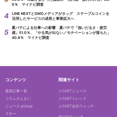
0％ マイナビ調査
LINE NEXTとGMOメディアがタッグ ステーブルコインを
活用したサービスの成長と事業拡大へ
夏バテによる仕事への影響 夏バテで「強いだるさ・疲労
感」51.0％、「やる気が出ない／モチベーションが落ちた」
40.8％ マイナビ調査
コンテンツ
関連サイト
最新記事一覧
J-CASTニュース
コラムざんまい
J-CASTトレンド
ニュース pickup
J-CAST会社ウォッチ
マネー
BOOKウォッチ