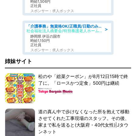
時給1,506円
正社員
スポンサー：求人ボックス
「介護事務」無資格OK/正職員/日勤のみ/特別養護老人ホーム
＞
社会福祉法人函要会/特別養護老人ホーム 韮山・ぶなの森
静岡県 伊豆の国市
時給1,150円
正社員
スポンサー：求人ボックス
姉妹サイト
松のや「総菜クーポン」が8月12日15時で終
了に。「ロースかつ定食」500円は継続
道の真ん中で歩けなくなった所を抱えて移動
させてくれた工事現場のスタッフ。その後、
家まで私を送ると(大阪府・40代女性)|Jタウ
ンネット