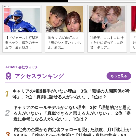
【ドジャース】打撃不
元カップルYouTuber
辻希美、コストコに行
「
振ベッツ、低迷のチー
「夜のひと笑い」いち
くたびに買って...大絶
紗
ムで「最も懸念...
え、新恋...
賛 少しア...
リ
J-CAST 会社ウォッチ
アクセスランキング
もっと見る
キャリアの相談相手がいない理由 3位「職場の人間関係が希
薄」、2位「真剣に話せる人がいない」、1位は？
キャリアのロールモデルがいない理由 3位「理想的だと思え
る人がいない」「真似できると思える人がいない」、2位「身
近に参考になる人がいない」、1位は？
内定先の企業から内定者フォローを受けた頻度、月1回以上が
59.3％ 印象がよかった施策に「社内報・資料の共有」83.