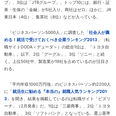
プ」、3位は「JTBグループ」。トップ10には、銀行・証
券・生保の「金融」が5社入り、商社はゼロ。ほかに、JR
東日本（4位）、集英社（8位）などが入っている。
「ビジネスパーソン5000人」に調査した「
社会人が薦
める！就活で受けておくべき企業ランキング2013
」（転
職サイトDODA＜デューダ＞）の総合1位は、「トヨタ自
動車」。以下、2位「グーグル」、3位「ソニー」と続
く。上位50社中、製造業が19社を占めているのが注目さ
れる。
「平均年収1000万円強」のビジネスパーソン約2200人
に「
就活生に勧める『本当の』就職人気ランキング201
3
」を聞き、結果を掲載しているのは転職サイト「ビズリ
ーチ」（2月発表）だ。1位は「三菱商事」、2位「トヨタ
自動車」、3位「ソフトバンク」となっている。選ぶ基準