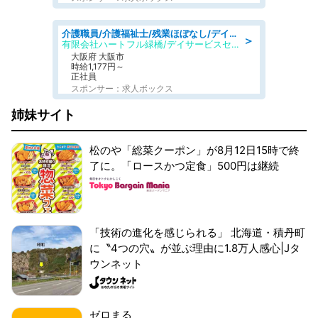
介護職員/介護福祉士/残業ほぼなし/デイサービスの介護士/日勤のみ
＞
有限会社ハートフル緑橋/デイサービスセンター ハートフル東成
大阪府 大阪市
時給1,177円～
正社員
スポンサー：求人ボックス
姉妹サイト
松のや「総菜クーポン」が8月12日15時で終
了に。「ロースかつ定食」500円は継続
「技術の進化を感じられる」 北海道・積丹町
に〝4つの穴〟が並ぶ理由に1.8万人感心|Jタ
ウンネット
ゼロまる