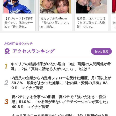
【ドジャース】打撃不
元カップルYouTuber
辻希美、コストコに行
「
振ベッツ、低迷のチー
「夜のひと笑い」いち
くたびに買って...大絶
紗
ムで「最も懸念...
え、新恋...
賛 少しア...
リ
J-CAST 会社ウォッチ
アクセスランキング
もっと見る
キャリアの相談相手がいない理由 3位「職場の人間関係が希
薄」、2位「真剣に話せる人がいない」、1位は？
内定先の企業から内定者フォローを受けた頻度、月1回以上が
59.3％ 印象がよかった施策に「社内報・資料の共有」83.
0％ マイナビ調査
夏バテによる仕事への影響 夏バテで「強いだるさ・疲労
感」51.0％、「やる気が出ない／モチベーションが落ちた」
40.8％ マイナビ調査
キャリアのロールモデルがいない理由 3位「理想的だと思