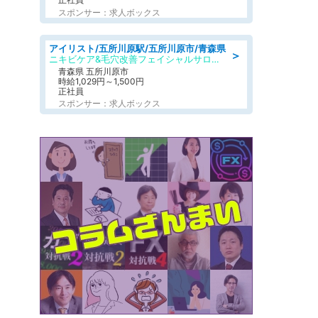
スポンサー：求人ボックス
アイリスト/五所川原駅/五所川原市/青森県
＞
ニキビケア&毛穴改善フェイシャルサロン BELDAD
青森県 五所川原市
時給1,029円～1,500円
正社員
スポンサー：求人ボックス