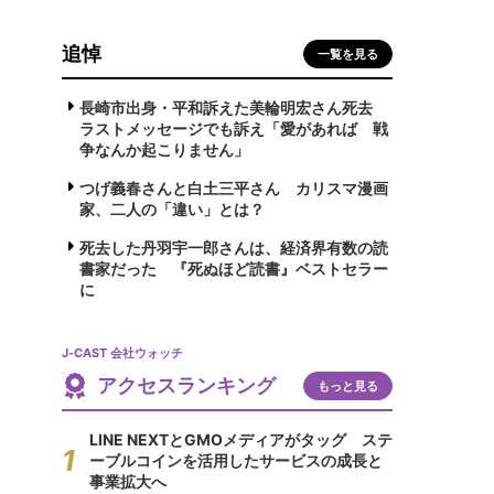
追悼
一覧を見る
長崎市出身・平和訴えた美輪明宏さん死去
ラストメッセージでも訴え「愛があれば 戦
争なんか起こりません」
つげ義春さんと白土三平さん カリスマ漫画
家、二人の「違い」とは？
死去した丹羽宇一郎さんは、経済界有数の読
書家だった 『死ぬほど読書』ベストセラー
に
J-CAST 会社ウォッチ
アクセスランキング
もっと見る
LINE NEXTとGMOメディアがタッグ ステ
ーブルコインを活用したサービスの成長と
事業拡大へ