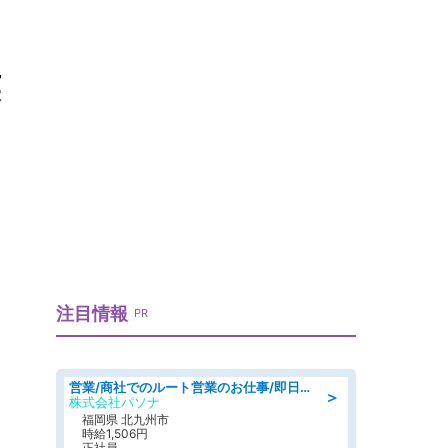
英
注目情報
PR
営業/商社でのルート営業のお仕事/即日勤務可/車通勤可/営業
＞
株式会社パソナ
福岡県 北九州市
時給1,506円
正社員