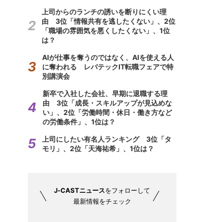
上司からのランチの誘いを断りにくい理
由 3位「情報共有を逃したくない」、2位
「職場の雰囲気を悪くしたくない」、1位
は？
AIが仕事を奪うのではなく、AIを使える人
に奪われる レバテックIT転職フェアで特
別講演会
新卒で入社した会社、早期に退職する理
由 3位「成長・スキルアップが見込めな
い」、2位「労働時間・休日・働き方など
の労働条件」、1位は？
上司にしたい有名人ランキング 3位「タ
モリ」、2位「天海祐希」、1位は？
J-CASTニュース
をフォローして
最新情報をチェック