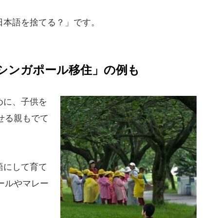
日本語を捨てる？」です。
シンガポール移住」の例も
めに、子供を
せる親もでて
語にして育て
ールやマレー
。