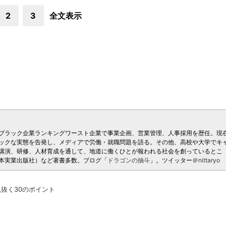
2
3
全文表示
ブラック企業ランキングワースト企業で事業企画、営業管理、人事採用を歴任。現
ックな実態を告発し、メディアで労働・就職問題を語る。その他、高校や大学でキ
講演、研修、人材育成を通して、地道に働くひとが報われる社会を創っているとこ
本実業出版社）など著書多数。ブログ「
ドラゴンの抽斗
」。ツイッター
＠nittaryo
抜く30のポイント