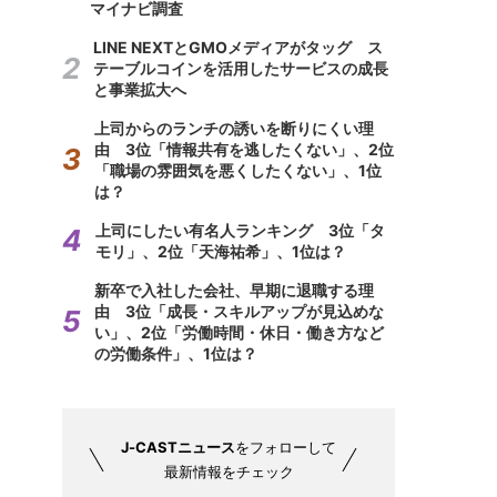
マイナビ調査
LINE NEXTとGMOメディアがタッグ ス
テーブルコインを活用したサービスの成長
と事業拡大へ
上司からのランチの誘いを断りにくい理
由 3位「情報共有を逃したくない」、2位
「職場の雰囲気を悪くしたくない」、1位
は？
上司にしたい有名人ランキング 3位「タ
モリ」、2位「天海祐希」、1位は？
新卒で入社した会社、早期に退職する理
由 3位「成長・スキルアップが見込めな
い」、2位「労働時間・休日・働き方など
の労働条件」、1位は？
J-CASTニュース
をフォローして
最新情報をチェック