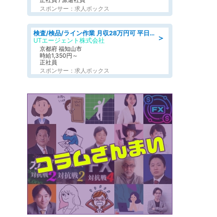
スポンサー：求人ボックス
検査/検品/ライン作業 月収28万円可 平日休み 車両バッテリーのケースの検査など
＞
UTエージェント株式会社
京都府 福知山市
時給1,350円～
正社員
スポンサー：求人ボックス