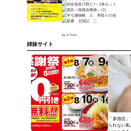
by
G-Tools
姉妹サイト
「多指症」
られない私