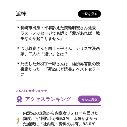
追悼
一覧を見る
長崎市出身・平和訴えた美輪明宏さん死去
ラストメッセージでも訴え「愛があれば 戦
争なんか起こりません」
つげ義春さんと白土三平さん カリスマ漫画
家、二人の「違い」とは？
死去した丹羽宇一郎さんは、経済界有数の読
書家だった 『死ぬほど読書』ベストセラー
に
J-CAST 会社ウォッチ
アクセスランキング
もっと見る
内定先の企業から内定者フォローを受けた
頻度、月1回以上が59.3％ 印象がよかっ
た施策に「社内報・資料の共有」83.0％