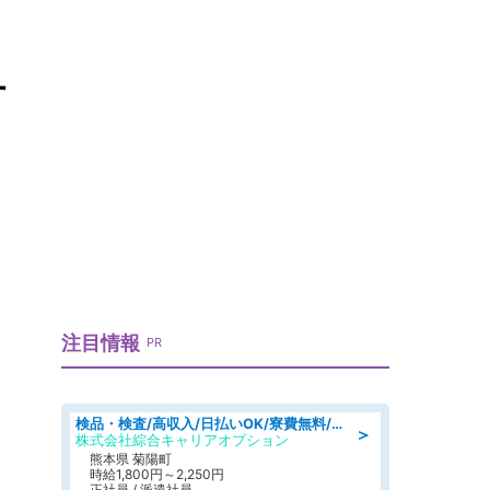
す
注目情報
PR
検品・検査/高収入/日払いOK/寮費無料/日勤/20・30・40代活躍中
＞
株式会社綜合キャリアオプション
熊本県 菊陽町
時給1,800円～2,250円
正社員 / 派遣社員