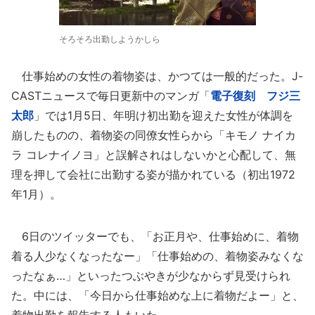
そろそろ出勤しようかしら
仕事始めの女性の着物姿は、かつては一般的だった。J-
CASTニュースで毎日更新中のマンガ「
電子復刻 フジ三
太郎
」では1月5日、年明け初出勤を迎えた女性が体調を
崩したものの、着物姿の同僚女性らから「キモノ ナイカ
ラ コレナイノヨ」と誤解されはしないかと心配して、無
理を押して会社に出勤する姿が描かれている（初出1972
年1月）。
6日のツイッターでも、「お正月や、仕事始めに、着物
着る人少なくなったなー」「仕事始めの、着物姿みなくな
ったなぁ…」といったつぶやきが少なからず見受けられ
た。中には、「今日から仕事始めな上に着物だよー」と、