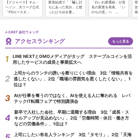
【ドジャース】キム・
新党結成で「「騙し討
「れいわ新選組」が党
登
ヘソン、大リーグ公式
ちにあった気分」と怒
名の変更を発表、「い
女
「PSロースタ...
ったひろゆき妻...
のちの党」へ ...
発
J-CAST 会社ウォッチ
アクセスランキング
もっと見る
LINE NEXTとGMOメディアがタッグ ステーブルコインを活
用したサービスの成長と事業拡大へ
上司からのランチの誘いを断りにくい理由 3位「情報共有を
逃したくない」、2位「職場の雰囲気を悪くしたくない」、1
位は？
AIが仕事を奪うのではなく、AIを使える人に奪われる レバ
テックIT転職フェアで特別講演会
新卒で入社した会社、早期に退職する理由 3位「成長・ス
キルアップが見込めない」、2位「労働時間・休日・働き方
などの労働条件」、1位は？
上司にしたい有名人ランキング 3位「タモリ」、2位「天海