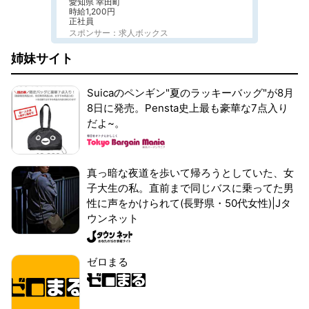
愛知県 幸田町
時給1,200円
正社員
スポンサー：求人ボックス
姉妹サイト
Suicaのペンギン"夏のラッキーバッグ"が8月
8日に発売。Pensta史上最も豪華な7点入り
だよ~。
真っ暗な夜道を歩いて帰ろうとしていた、女
子大生の私。直前まで同じバスに乗ってた男
性に声をかけられて(長野県・50代女性)|Jタ
ウンネット
ゼロまる