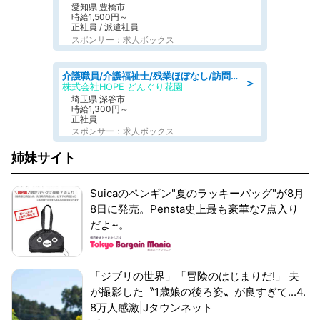
愛知県 豊橋市
時給1,500円～
正社員 / 派遣社員
スポンサー：求人ボックス
介護職員/介護福祉士/残業ほぼなし/訪問介護の介護職
＞
株式会社HOPE どんぐり花園
埼玉県 深谷市
時給1,300円～
正社員
スポンサー：求人ボックス
姉妹サイト
Suicaのペンギン"夏のラッキーバッグ"が8月
8日に発売。Pensta史上最も豪華な7点入り
だよ~。
「ジブリの世界」「冒険のはじまりだ!」 夫
が撮影した〝1歳娘の後ろ姿〟が良すぎて...4.
8万人感激|Jタウンネット