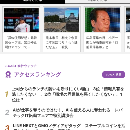
「異物使用疑惑」元韓
熊本市長、相次ぐ余震
広島原爆の日、小沢一
張
国セーブ王、出場停止
に本音ぽつり「もう嫌
郎氏が高市政権を「戦
ォ
明けマウンドで...
だなぁ」 被災...
前回帰路線」と...
気
J-CAST 会社ウォッチ
アクセスランキング
もっと見る
上司からのランチの誘いを断りにくい理由 3位「情報共有を
逃したくない」、2位「職場の雰囲気を悪くしたくない」、1
位は？
AIが仕事を奪うのではなく、AIを使える人に奪われる レバ
テックIT転職フェアで特別講演会
LINE NEXTとGMOメディアがタッグ ステーブルコインを活