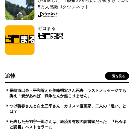
が撮影した〝1歳娘の後ろ姿〟が良すぎて...4.
8万人感激|Jタウンネット
ゼロまる
追悼
一覧を見る
長崎市出身・平和訴えた美輪明宏さん死去 ラストメッセージでも
訴え「愛があれば 戦争なんか起こりません」
つげ義春さんと白土三平さん カリスマ漫画家、二人の「違い」と
は？
死去した丹羽宇一郎さんは、経済界有数の読書家だった 『死ぬほ
ど読書』ベストセラーに