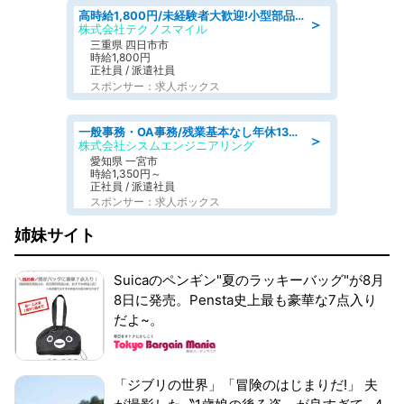
高時給1,800円/未経験者大歓迎!小型部品の加工業務 denso aichi
＞
株式会社テクノスマイル
三重県 四日市市
時給1,800円
正社員 / 派遣社員
スポンサー：求人ボックス
一般事務・OA事務/残業基本なし年休130日社保完備の一般・調達事務
＞
株式会社シスムエンジニアリング
愛知県 一宮市
時給1,350円～
正社員 / 派遣社員
スポンサー：求人ボックス
姉妹サイト
Suicaのペンギン"夏のラッキーバッグ"が8月
8日に発売。Pensta史上最も豪華な7点入り
だよ~。
「ジブリの世界」「冒険のはじまりだ!」 夫