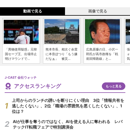
動画で見る
画像で見る
「異物使用疑惑」元韓
熊本市長、相次ぐ余震
広島原爆の日、小沢一
張
国セーブ王、出場停止
に本音ぽつり「もう嫌
郎氏が高市政権を「戦
ォ
明けマウンドで...
だなぁ」 被災...
前回帰路線」と...
気
J-CAST 会社ウォッチ
アクセスランキング
もっと見る
上司からのランチの誘いを断りにくい理由 3位「情報共有を
逃したくない」、2位「職場の雰囲気を悪くしたくない」、1
位は？
AIが仕事を奪うのではなく、AIを使える人に奪われる レバ
テックIT転職フェアで特別講演会