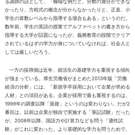
る講師の話として、「極端な例だと、分数の通分ができな
かったり、方程式の概念が分からなかったりと、正直、小
学生の算数レベルから指導する場合もある」というのだ。
数年前、学生の英語の授業でアルファベットの書き方から
指導する大学が話題になったが、義務教育の段階でクリア
されているはずの学力が身についていなければ、社会人と
しては厳しいだろう。
一方の採用側は近年、就活生の基礎学力を重視する傾向
が強まっている。厚生労働省がまとめた2013年版「労働
経済の分析」には、「新規学卒採用において企業が求める
人材」との項目がある。企業が採用で最も重視するのは、
1999年の調査以降「面接」というのは変わりない。だが2
番目は、以前は企業が独自で実施する「筆記試験」だった
が、2008年以降、国語力や計算力などを問う「適性試
験」がこれに変わった。より基礎的な学力を問うためで、