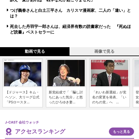
つげ義春さんと白土三平さん カリスマ漫画家、二人の「違い」と
は？
死去した丹羽宇一郎さんは、経済界有数の読書家だった 『死ぬほ
ど読書』ベストセラーに
動画で見る
画像で見る
【ドジャース】キム・
新党結成で「「騙し討
「れいわ新選組」が党
登
ヘソン、大リーグ公式
ちにあった気分」と怒
名の変更を発表、「い
女
「PSロースタ...
ったひろゆき妻...
のちの党」へ ...
発
J-CAST 会社ウォッチ
アクセスランキング
もっと見る