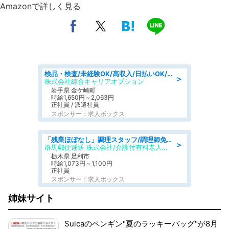
Amazonで詳しく見る
検品・検査/未経験OK/高収入/日払いOK/交替制/20・30・40代活躍中
＞
株式会社綜合キャリアオプション
岩手県 金ケ崎町
時給1,650円～2,063円
正社員 / 派遣社員
スポンサー：求人ボックス
「残業ほぼなし」調理スタッフ/調理師免許必須/正職員/日勤のみ/介護付き有料老人ホーム/社会保障完備
＞
群馬郵便逓送 株式会社/介護付有料老人ホーム ふる里
栃木県 足利市
時給1,073円～1,100円
正社員
スポンサー：求人ボックス
姉妹サイト
Suicaのペンギン"夏のラッキーバッグ"が8月