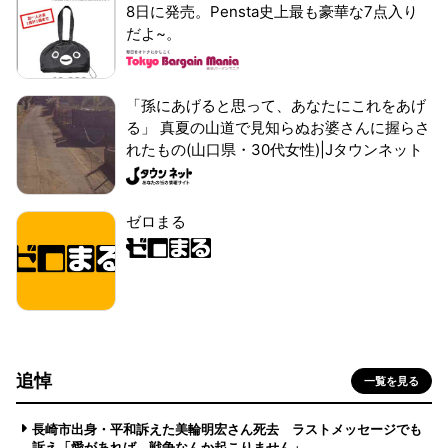
8日に発売。Pensta史上最も豪華な7点入り
だよ~。
「孫にあげると思って、あなたにこれをあげ
る」 真夏の山道で見知らぬお婆さんに握らさ
れたもの(山口県・30代女性)|Jタウンネット
ゼロまる
追悼
一覧を見る
長崎市出身・平和訴えた美輪明宏さん死去 ラストメッセージでも
訴え「愛があれば 戦争なんか起こりません」