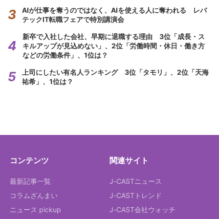
AIが仕事を奪うのではなく、AIを使える人に奪われる レバ
テックIT転職フェアで特別講演会
新卒で入社した会社、早期に退職する理由 3位「成長・ス
キルアップが見込めない」、2位「労働時間・休日・働き方
などの労働条件」、1位は？
上司にしたい有名人ランキング 3位「タモリ」、2位「天海
祐希」、1位は？
コンテンツ
関連サイト
最新記事一覧
J-CASTニュース
コラムざんまい
J-CASTトレンド
ニュース pickup
J-CAST会社ウォッチ