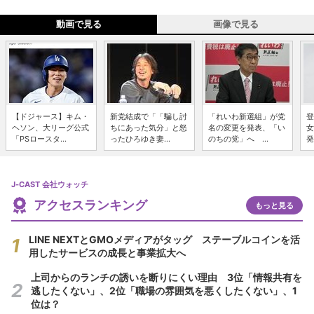
動画で見る
画像で見る
【ドジャース】キム・
新党結成で「「騙し討
「れいわ新選組」が党
登
ヘソン、大リーグ公式
ちにあった気分」と怒
名の変更を発表、「い
女
「PSロースタ...
ったひろゆき妻...
のちの党」へ ...
発
J-CAST 会社ウォッチ
アクセスランキング
もっと見る
LINE NEXTとGMOメディアがタッグ ステーブルコインを活
用したサービスの成長と事業拡大へ
上司からのランチの誘いを断りにくい理由 3位「情報共有を
逃したくない」、2位「職場の雰囲気を悪くしたくない」、1
位は？