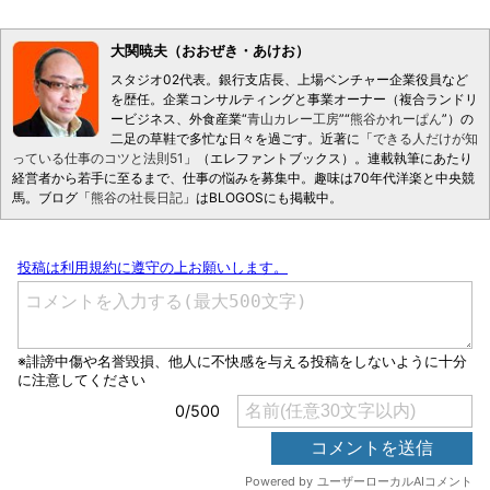
大関暁夫（おおぜき・あけお）
スタジオ02代表。銀行支店長、上場ベンチャー企業役員など
を歴任。企業コンサルティングと事業オーナー（複合ランドリ
ービジネス、外食産業“
青山カレー工房
”“
熊谷かれーぱん
”）の
二足の草鞋で多忙な日々を過ごす。近著に「
できる人だけが知
っている仕事のコツと法則51
」（エレファントブックス）。連載執筆にあたり
経営者から若手に至るまで、仕事の悩みを募集中。趣味は70年代洋楽と中央競
馬。ブログ「
熊谷の社長日記
」はBLOGOSにも掲載中。