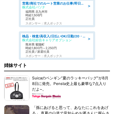
営業/商社でのルート営業のお仕事/即日勤務可/車通勤可/営業
＞
株式会社パソナ
福岡県 北九州市
時給1,506円
正社員
スポンサー：求人ボックス
検品・検査/高収入/日払いOK/日勤/20・30・40代活躍中/製造 工場
＞
株式会社綜合キャリアオプション
熊本県 菊陽町
時給1,800円～2,250円
正社員 / 派遣社員
スポンサー：求人ボックス
姉妹サイト
Suicaのペンギン"夏のラッキーバッグ"が8月
8日に発売。Pensta史上最も豪華な7点入り
だよ~。
「孫にあげると思って、あなたにこれをあげ
る」 真夏の山道で見知らぬお婆さんに握らさ