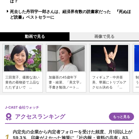
は？
死去した丹羽宇一郎さんは、経済界有数の読書家だった 『死ぬほ
ど読書』ベストセラーに
動画で見る
画像で見る
三田寛子、優雅な淡い
加藤茶の45歳年下
フィギュア・中井亜
制
黄色の着物姿で上品な
妻・綾菜、「美文字」
美、華麗にトリプルア
う
たたずまいで ...
手書き勉強ノート...
クセル決める 「...
一
J-CAST 会社ウォッチ
アクセスランキング
もっと見る
内定先の企業から内定者フォローを受けた頻度、月1回以上が
59.3％ 印象がよかった施策に「社内報・資料の共有」83.