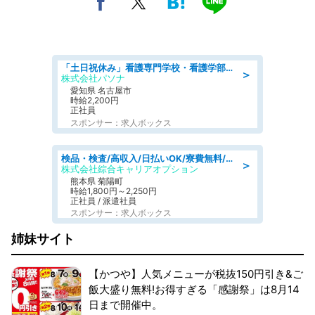
「土日祝休み」看護専門学校・看護学部での教員業務/高時給/要資格:保健師、正看護師
＞
株式会社パソナ
愛知県 名古屋市
時給2,200円
正社員
スポンサー：求人ボックス
検品・検査/高収入/日払いOK/寮費無料/日勤/20・30・40代活躍中
＞
株式会社綜合キャリアオプション
熊本県 菊陽町
時給1,800円～2,250円
正社員 / 派遣社員
スポンサー：求人ボックス
姉妹サイト
【かつや】人気メニューが税抜150円引き&ご
飯大盛り無料!お得すぎる「感謝祭」は8月14
日まで開催中。