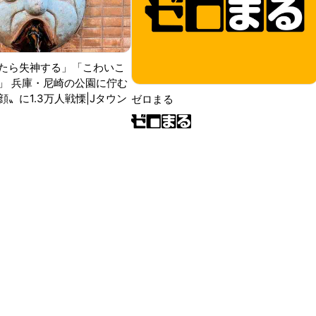
たら失神する」「こわいこ
」 兵庫・尼崎の公園に佇む
〟に1.3万人戦慄|Jタウン
ゼロまる