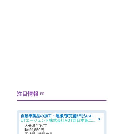
注目情報
PR
自動車製品の加工・運搬/寮完備/日払い/工場・製造
＞
UTエージェント株式会社AGT西日本第二CU
大分県 宇佐市
時給1,550円
正社員 / 派遣社員