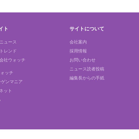
イト
サイトについて
Tニュース
会社案内
Tトレンド
採用情報
ST会社ウォッチ
お問い合わせ
ニュース読者投稿
ウォッチ
編集長からの手紙
ーゲンマニア
ネット
る