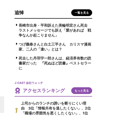
追悼
一覧を見る
長崎市出身・平和訴えた美輪明宏さん死去
ラストメッセージでも訴え「愛があれば 戦
争なんか起こりません」
つげ義春さんと白土三平さん カリスマ漫画
家、二人の「違い」とは？
死去した丹羽宇一郎さんは、経済界有数の読
書家だった 『死ぬほど読書』ベストセラー
に
J-CAST 会社ウォッチ
アクセスランキング
もっと見る
上司からのランチの誘いを断りにくい理
由 3位「情報共有を逃したくない」、2位
「職場の雰囲気を悪くしたくない」、1位