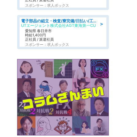
スポンサー：求人ボックス
電子部品の組立・検査/寮完備/日払い/工場・製造
＞
UTエージェント株式会社AGT東海第一CU
愛知県 春日井市
時給1,400円
正社員 / 派遣社員
スポンサー：求人ボックス