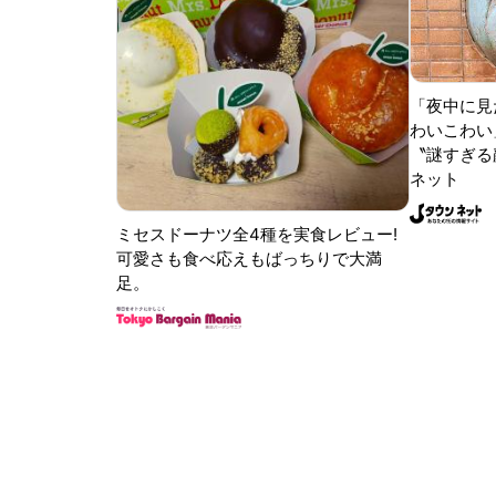
「夜中に見
わいこわい
〝謎すぎる顔
ネット
ミセスドーナツ全4種を実食レビュー!
可愛さも食べ応えもばっちりで大満
足。