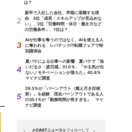
は？
新卒で入社した会社、早期に退職する理
由 3位「成長・スキルアップが見込めな
い」、2位「労働時間・休日・働き方など
の労働条件」、1位は？
AIが仕事を奪うのではなく、AIを使える人
に奪われる レバテックIT転職フェアで特
別講演会
夏バテによる仕事への影響 夏バテで「強
いだるさ・疲労感」51.0％、「やる気が出
ない／モチベーションが落ちた」40.8％
マイナビ調査
29.3％が「バーンアウト（燃え尽き症候
群）」を経験 現在バーンアウトである人
の35.1％が「勤務時間が長すぎる」 マイ
ナビ調査
J-CASTニュース
をフォローして