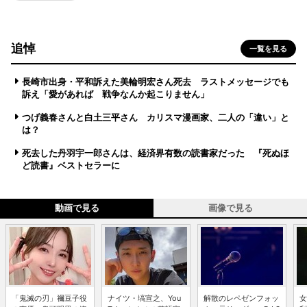
追悼
一覧を見る
長崎市出身・平和訴えた美輪明宏さん死去 ラストメッセージでも
訴え「愛があれば 戦争なんか起こりません」
つげ義春さんと白土三平さん カリスマ漫画家、二人の「違い」と
は？
死去した丹羽宇一郎さんは、経済界有数の読書家だった 『死ぬほ
ど読書』ベストセラーに
動画で見る
画像で見る
「鬼滅の刃」禰豆子役
ナイツ・塙宣之、You
解散のレペゼンフォッ
女