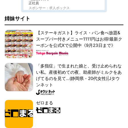
正社員
スポンサー：求人ボックス
姉妹サイト
【ステーキガスト】ライス・パン食べ放題&
スープバー付きメニュー1111円はお得!最新ク
ーポンを公式Xで公開中《9月23日まで》
「多指症」で生まれた娘と、受け止められな
い私。産後初めての夜、助産師がミルクをあ
げてるのを見て...(静岡県・20代女性)|Jタウ
ンネット
ゼロまる