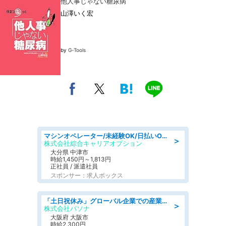
他人事じゃない糖尿病
山澤いく宏
by
G-Tools
マシンオペレーター/未経験OK/日払いOK/寮費無料/交替制/20・30・40代活躍中
＞
株式会社綜合キャリアオプション
大分県 中津市
時給1,450円～1,813円
正社員 / 派遣社員
スポンサー：求人ボックス
「土日祝休み」グローバル企業での産業保健のお仕事/保健師/高時給/残業なし/服装自由/要資格:保健師
＞
株式会社パソナ
大阪府 大阪市
時給2,300円