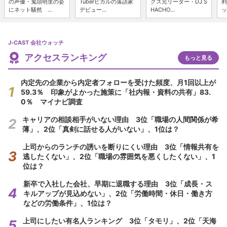
の声優・鬼頭明里の姿
Tuberヒカルの落語家
クス元リーダー・DJ S
利
にネット騒然 ...
デビュー...
HACHO...
ッ
J-CAST 会社ウォッチ
アクセスランキング
もっと見る
内定先の企業から内定者フォローを受けた頻度、月1回以上が
59.3％ 印象がよかった施策に「社内報・資料の共有」83.
0％ マイナビ調査
キャリアの相談相手がいない理由 3位「職場の人間関係が希
薄」、2位「真剣に話せる人がいない」、1位は？
上司からのランチの誘いを断りにくい理由 3位「情報共有を
逃したくない」、2位「職場の雰囲気を悪くしたくない」、1
位は？
新卒で入社した会社、早期に退職する理由 3位「成長・ス
キルアップが見込めない」、2位「労働時間・休日・働き方
などの労働条件」、1位は？
上司にしたい有名人ランキング 3位「タモリ」、2位「天海