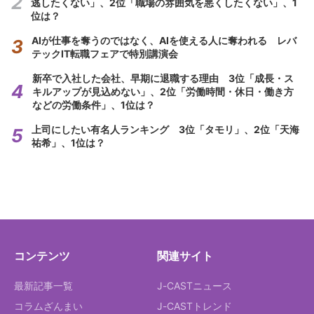
逃したくない」、2位「職場の雰囲気を悪くしたくない」、1
位は？
AIが仕事を奪うのではなく、AIを使える人に奪われる レバ
テックIT転職フェアで特別講演会
新卒で入社した会社、早期に退職する理由 3位「成長・ス
キルアップが見込めない」、2位「労働時間・休日・働き方
などの労働条件」、1位は？
上司にしたい有名人ランキング 3位「タモリ」、2位「天海
祐希」、1位は？
コンテンツ
関連サイト
最新記事一覧
J-CASTニュース
コラムざんまい
J-CASTトレンド