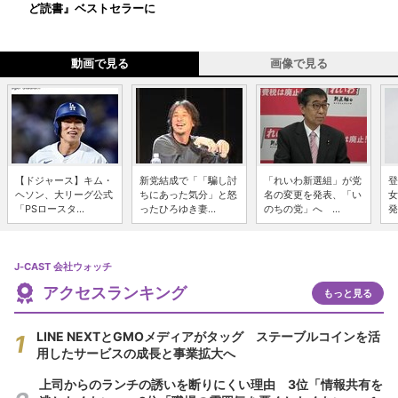
ど読書』ベストセラーに
動画で見る
画像で見る
【ドジャース】キム・
新党結成で「「騙し討
「れいわ新選組」が党
登
ヘソン、大リーグ公式
ちにあった気分」と怒
名の変更を発表、「い
女
「PSロースタ...
ったひろゆき妻...
のちの党」へ ...
発
J-CAST 会社ウォッチ
アクセスランキング
もっと見る
LINE NEXTとGMOメディアがタッグ ステーブルコインを活
用したサービスの成長と事業拡大へ
上司からのランチの誘いを断りにくい理由 3位「情報共有を