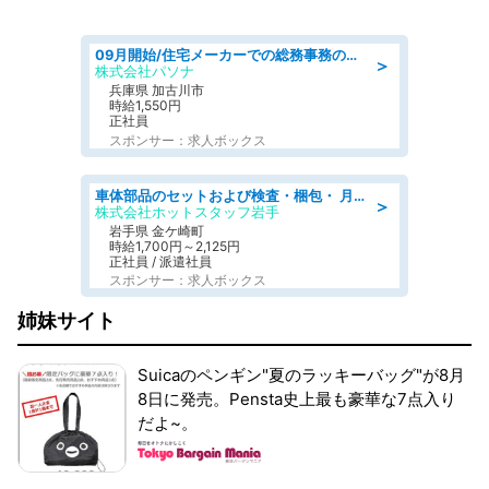
09月開始/住宅メーカーでの総務事務のお仕事/駅近/車通勤可/一般事務/人事労務
＞
株式会社パソナ
兵庫県 加古川市
時給1,550円
正社員
スポンサー：求人ボックス
車体部品のセットおよび検査・梱包・ 月収32万可!自動車部品の組付け・検査 家賃補助あり 長期安定/日払いOK
＞
株式会社ホットスタッフ岩手
岩手県 金ケ崎町
時給1,700円～2,125円
正社員 / 派遣社員
スポンサー：求人ボックス
姉妹サイト
Suicaのペンギン"夏のラッキーバッグ"が8月
8日に発売。Pensta史上最も豪華な7点入り
だよ~。