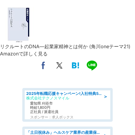
リクルートのDNA―起業家精神とは何か (角川oneテーマ21)
Amazonで詳しく見る
2025年転職応援キャンペーン!入社特典58万円/デンソーで働こう!自動車工場で小型部品の検査業務 denso aichi
＞
株式会社テクノスマイル
愛知県 刈谷市
時給1,800円
正社員 / 派遣社員
スポンサー：求人ボックス
「土日祝休み」ヘルスケア業界の産業保健師/高時給/未経験OK/要資格:保健師、正看護師