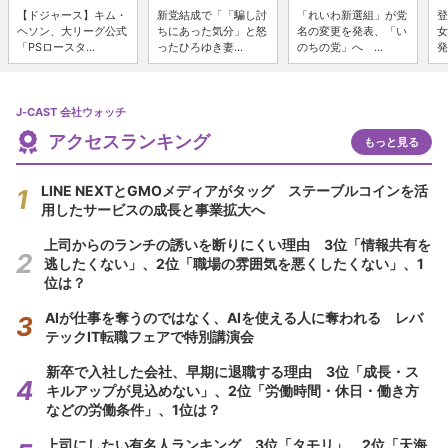
【ドジャース】キム・
新党結成で「「騙し討
「れいわ新選組」が党
登
ヘソン、大リーグ公式
ちにあった気分」と怒
名の変更を発表、「い
女
「PSロースタ...
ったひろゆき妻...
のちの党」へ ...
発
J-CAST 会社ウォッチ
アクセスランキング
もっと見る
LINE NEXTとGMOメディアがタッグ ステーブルコインを活
用したサービスの成長と事業拡大へ
上司からのランチの誘いを断りにくい理由 3位「情報共有を
逃したくない」、2位「職場の雰囲気を悪くしたくない」、1
位は？
AIが仕事を奪うのではなく、AIを使える人に奪われる レバ
テックIT転職フェアで特別講演会
新卒で入社した会社、早期に退職する理由 3位「成長・ス
キルアップが見込めない」、2位「労働時間・休日・働き方
などの労働条件」、1位は？
上司にしたい有名人ランキング 3位「タモリ」、2位「天海