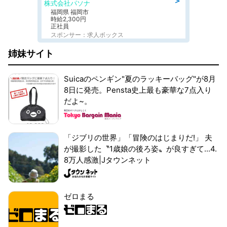
＞
株式会社パソナ
福岡県 福岡市
時給2,300円
正社員
スポンサー：求人ボックス
姉妹サイト
Suicaのペンギン"夏のラッキーバッグ"が8月
8日に発売。Pensta史上最も豪華な7点入り
だよ~。
「ジブリの世界」「冒険のはじまりだ!」 夫
が撮影した〝1歳娘の後ろ姿〟が良すぎて...4.
8万人感激|Jタウンネット
ゼロまる