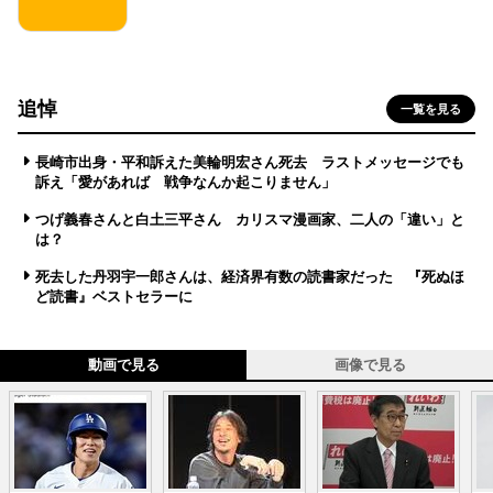
追悼
一覧を見る
長崎市出身・平和訴えた美輪明宏さん死去 ラストメッセージでも
訴え「愛があれば 戦争なんか起こりません」
つげ義春さんと白土三平さん カリスマ漫画家、二人の「違い」と
は？
死去した丹羽宇一郎さんは、経済界有数の読書家だった 『死ぬほ
ど読書』ベストセラーに
動画で見る
画像で見る