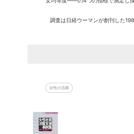
女均等度――の4つの指標で測定し
調査は日経ウーマンが創刊した198
女性の活躍