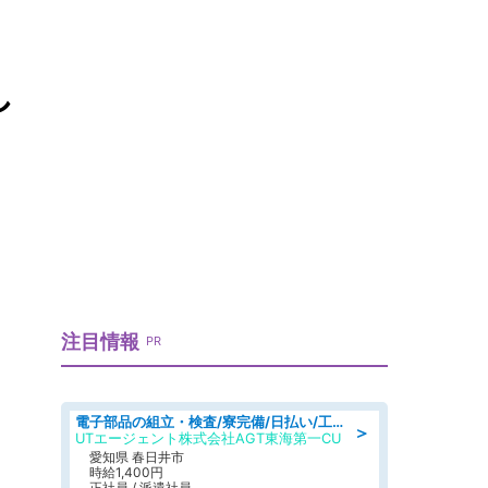
し
注目情報
PR
電子部品の組立・検査/寮完備/日払い/工場・製造
＞
UTエージェント株式会社AGT東海第一CU
愛知県 春日井市
時給1,400円
正社員 / 派遣社員