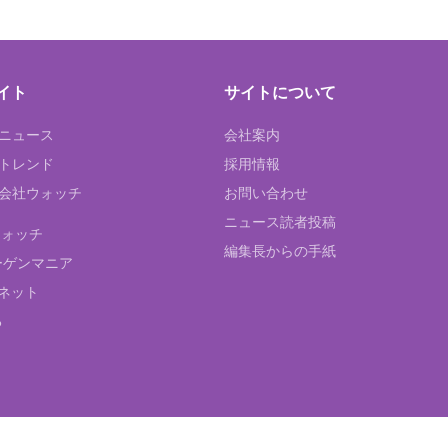
イト
サイトについて
Tニュース
会社案内
Tトレンド
採用情報
ST会社ウォッチ
お問い合わせ
ニュース読者投稿
ウォッチ
編集長からの手紙
ーゲンマニア
ネット
る