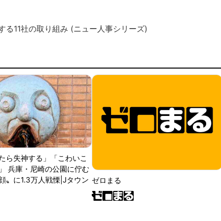
る11社の取り組み (ニュー人事シリーズ)
たら失神する」「こわいこ
」 兵庫・尼崎の公園に佇む
〟に1.3万人戦慄|Jタウン
ゼロまる