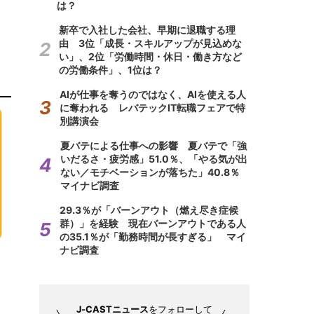
は？
新卒で入社した会社、早期に退職する理
由 3位「成長・スキルアップが見込めな
い」、2位「労働時間・休日・働き方など
の労働条件」、1位は？
AIが仕事を奪うのではなく、AIを使える人
に奪われる レバテックIT転職フェアで特
別講演会
夏バテによる仕事への影響 夏バテで「強
いだるさ・疲労感」51.0％、「やる気が出
ない／モチベーションが落ちた」40.8％
マイナビ調査
29.3％が「バーンアウト（燃え尽き症候
群）」を経験 現在バーンアウトである人
の35.1％が「勤務時間が長すぎる」 マイ
ナビ調査
J-CASTニュース
をフォローして