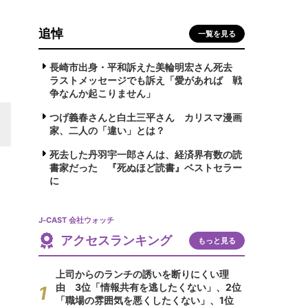
追悼
一覧を見る
長崎市出身・平和訴えた美輪明宏さん死去
ラストメッセージでも訴え「愛があれば 戦
争なんか起こりません」
つげ義春さんと白土三平さん カリスマ漫画
家、二人の「違い」とは？
死去した丹羽宇一郎さんは、経済界有数の読
書家だった 『死ぬほど読書』ベストセラー
に
J-CAST 会社ウォッチ
アクセスランキング
もっと見る
上司からのランチの誘いを断りにくい理
由 3位「情報共有を逃したくない」、2位
「職場の雰囲気を悪くしたくない」、1位