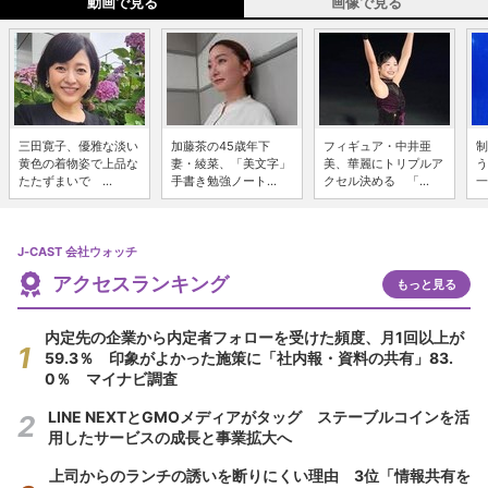
動画で見る
画像で見る
三田寛子、優雅な淡い
加藤茶の45歳年下
フィギュア・中井亜
制
黄色の着物姿で上品な
妻・綾菜、「美文字」
美、華麗にトリプルア
う
たたずまいで ...
手書き勉強ノート...
クセル決める 「...
一
J-CAST 会社ウォッチ
アクセスランキング
もっと見る
内定先の企業から内定者フォローを受けた頻度、月1回以上が
59.3％ 印象がよかった施策に「社内報・資料の共有」83.
0％ マイナビ調査
LINE NEXTとGMOメディアがタッグ ステーブルコインを活
用したサービスの成長と事業拡大へ
上司からのランチの誘いを断りにくい理由 3位「情報共有を