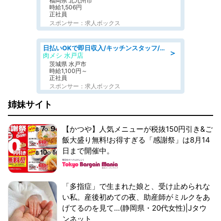
福岡県 北九州市
時給1,506円
正社員
スポンサー：求人ボックス
日払いOKで即日収入/キッチンスタッフ/「原付免許必須」デリバリー業務など、自己成長可能な幅広い仕事に挑戦!髪型自由&ピアス・ネイルOK/茨城県/水戸市
＞
肉メシ 水戸店
茨城県 水戸市
時給1,100円～
正社員
スポンサー：求人ボックス
姉妹サイト
【かつや】人気メニューが税抜150円引き&ご
飯大盛り無料!お得すぎる「感謝祭」は8月14
日まで開催中。
「多指症」で生まれた娘と、受け止められな
い私。産後初めての夜、助産師がミルクをあ
げてるのを見て...(静岡県・20代女性)|Jタウ
ンネット