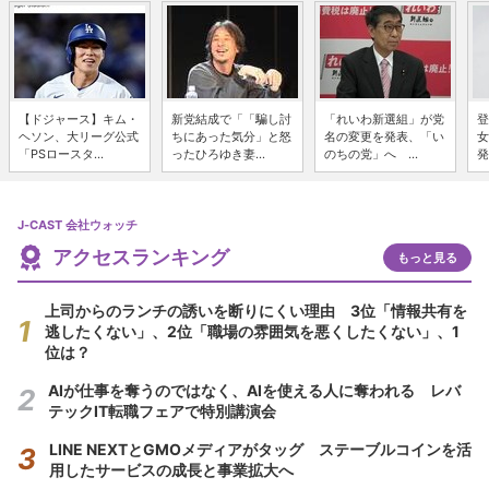
【ドジャース】キム・
新党結成で「「騙し討
「れいわ新選組」が党
登
ヘソン、大リーグ公式
ちにあった気分」と怒
名の変更を発表、「い
女
「PSロースタ...
ったひろゆき妻...
のちの党」へ ...
発
J-CAST 会社ウォッチ
アクセスランキング
もっと見る
上司からのランチの誘いを断りにくい理由 3位「情報共有を
逃したくない」、2位「職場の雰囲気を悪くしたくない」、1
位は？
AIが仕事を奪うのではなく、AIを使える人に奪われる レバ
テックIT転職フェアで特別講演会
LINE NEXTとGMOメディアがタッグ ステーブルコインを活
用したサービスの成長と事業拡大へ