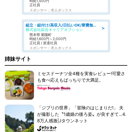
時給1,500円
正社員
スポンサー：求人ボックス
組立・組付け/高収入/日払いOK/寮費無料/交替制/20・30・40代活躍中
＞
株式会社綜合キャリアオプション
熊本県 菊陽町
時給1,600円～2,000円
正社員 / 派遣社員
スポンサー：求人ボックス
姉妹サイト
ミセスドーナツ全4種を実食レビュー!可愛さ
も食べ応えもばっちりで大満足。
「ジブリの世界」「冒険のはじまりだ!」 夫
が撮影した〝1歳娘の後ろ姿〟が良すぎて...4.
8万人感激|Jタウンネット