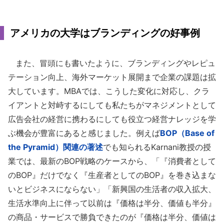
アメリカの大学はブランディングの好事例
また、冒頭にも書いたように、ブランディングやレピュ
テーション向上、海外マーケット展開まで企業の課題は拡
大しています。MBAでは、こうした変化に対応し、クラ
イアントと対峙するにしても私たちがマネジメントとして
広告会社の経営に携わるにしても役立つ経営ナレッジを学
ぶ機会が豊富にあると感じました。例えば
BOP（Base of
the Pyramid）関連の著述
でも知られるKarnani教授の授
業では、最新のBOP戦略のケースから、「『消費者として
のBOP』だけでなく『生産者としてのBOP』を巻き込まな
いとビジネスにならない」「新興国の生活者の収入拡大、
生活水準向上に伴って以前は『価格は半分、価値も半分』
の商品・サービスで勝負できたのが『価格は半分、価値は