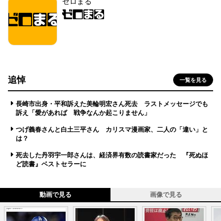
ゼロまる
追悼
一覧を見る
長崎市出身・平和訴えた美輪明宏さん死去 ラストメッセージでも
訴え「愛があれば 戦争なんか起こりません」
つげ義春さんと白土三平さん カリスマ漫画家、二人の「違い」と
は？
死去した丹羽宇一郎さんは、経済界有数の読書家だった 『死ぬほ
ど読書』ベストセラーに
動画で見る
画像で見る