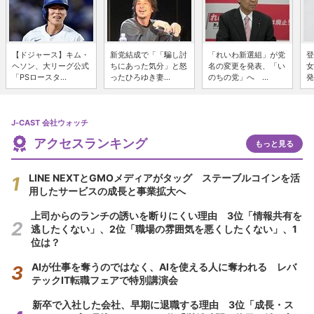
【ドジャース】キム・
新党結成で「「騙し討
「れいわ新選組」が党
登
ヘソン、大リーグ公式
ちにあった気分」と怒
名の変更を発表、「い
女
「PSロースタ...
ったひろゆき妻...
のちの党」へ ...
発
J-CAST 会社ウォッチ
アクセスランキング
もっと見る
LINE NEXTとGMOメディアがタッグ ステーブルコインを活
用したサービスの成長と事業拡大へ
上司からのランチの誘いを断りにくい理由 3位「情報共有を
逃したくない」、2位「職場の雰囲気を悪くしたくない」、1
位は？
AIが仕事を奪うのではなく、AIを使える人に奪われる レバ
テックIT転職フェアで特別講演会
新卒で入社した会社、早期に退職する理由 3位「成長・ス