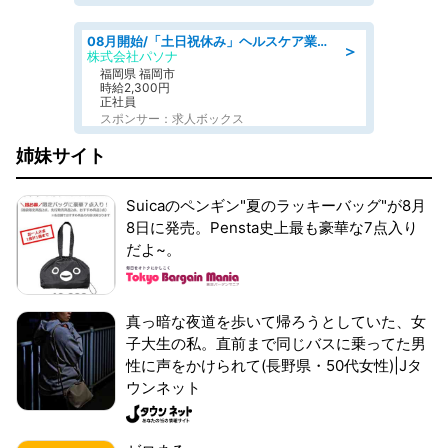
08月開始/「土日祝休み」ヘルスケア業界の産業保健師/高時給/未経験OK/要資格:保健師、正看護師
＞
株式会社パソナ
福岡県 福岡市
時給2,300円
正社員
スポンサー：求人ボックス
姉妹サイト
Suicaのペンギン"夏のラッキーバッグ"が8月
8日に発売。Pensta史上最も豪華な7点入り
だよ~。
真っ暗な夜道を歩いて帰ろうとしていた、女
子大生の私。直前まで同じバスに乗ってた男
性に声をかけられて(長野県・50代女性)|Jタ
ウンネット