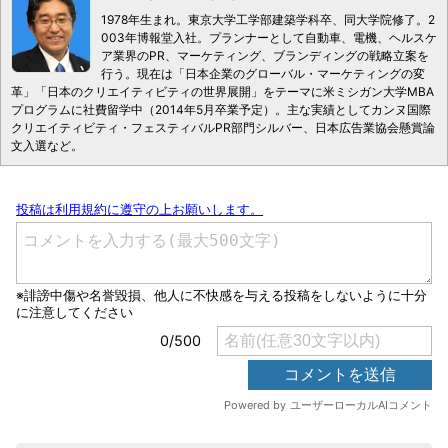
1978年生まれ。東京大学工学部建築学科卒、同大学院修了。2
003年博報堂入社。プランナーとして自動車、電機、ヘルスケ
ア業界のPR、マーケティング、ブランディングの戦略立案を
行う。現在は「日本企業のグローバル・マーケティングの変
革」「日本のクリエイティビティの世界展開」をテーマに米ミシガン大学MBA
プログラムに社費留学中（2014年5月卒業予定）。主な実績としてカンヌ国際
クリエイティビティ・フェスティバルPR部門シルバー、日本広告業協会懸賞論
文入選など。