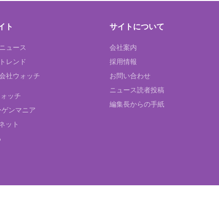
イト
サイトについて
Tニュース
会社案内
Tトレンド
採用情報
ST会社ウォッチ
お問い合わせ
ニュース読者投稿
ウォッチ
編集長からの手紙
ーゲンマニア
ネット
る