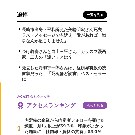
追悼
一覧を見る
長崎市出身・平和訴えた美輪明宏さん死去
ラストメッセージでも訴え「愛があれば 戦
争なんか起こりません」
つげ義春さんと白土三平さん カリスマ漫画
家、二人の「違い」とは？
死去した丹羽宇一郎さんは、経済界有数の読
書家だった 『死ぬほど読書』ベストセラー
に
J-CAST 会社ウォッチ
アクセスランキング
もっと見る
内定先の企業から内定者フォローを受けた
頻度、月1回以上が59.3％ 印象がよかっ
た施策に「社内報・資料の共有」83.0％