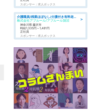
スポンサー：求人ボックス
介護職員/残業ほぼなし/介護付き有料老人ホームの介護士/夜勤専従
＞
株式会社アプルール/アプルール鵠沼
神奈川県 藤沢市
時給1,335円～1,481円
正社員
スポンサー：求人ボックス