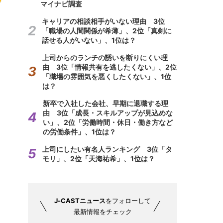
マイナビ調査
キャリアの相談相手がいない理由 3位
「職場の人間関係が希薄」、2位「真剣に
話せる人がいない」、1位は？
上司からのランチの誘いを断りにくい理
由 3位「情報共有を逃したくない」、2位
「職場の雰囲気を悪くしたくない」、1位
は？
新卒で入社した会社、早期に退職する理
由 3位「成長・スキルアップが見込めな
い」、2位「労働時間・休日・働き方など
の労働条件」、1位は？
上司にしたい有名人ランキング 3位「タ
モリ」、2位「天海祐希」、1位は？
J-CASTニュース
をフォローして
最新情報をチェック