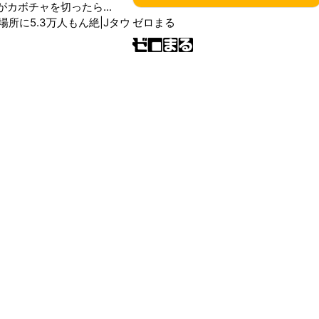
がカボチャを切ったら...
場所に5.3万人もん絶|Jタウ
ゼロまる