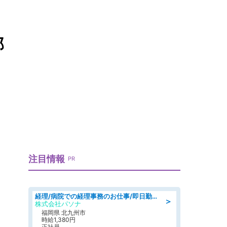
部
注目情報
PR
経理/病院での経理事務のお仕事/即日勤務可/車通勤可/経理/一般事務
＞
株式会社パソナ
福岡県 北九州市
時給1,380円
正社員