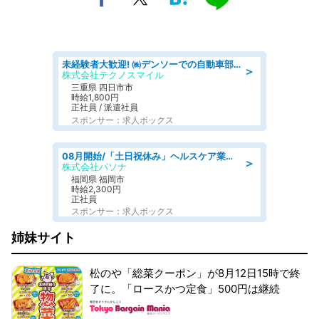
未経験者大歓迎! ㈱デンソーでの自動車部品の組立作業 denso aichi
＞
株式会社テクノスマイル
三重県 四日市市
時給1,800円
正社員 / 派遣社員
スポンサー：求人ボックス
08月開始/「土日祝休み」ヘルスケア業界の産業保健師/高時給/未経験OK/要資格:保健師、正看護師
＞
株式会社パソナ
福岡県 福岡市
時給2,300円
正社員
スポンサー：求人ボックス
姉妹サイト
松のや「総菜クーポン」が8月12日15時で終
了に。「ロースかつ定食」500円は継続