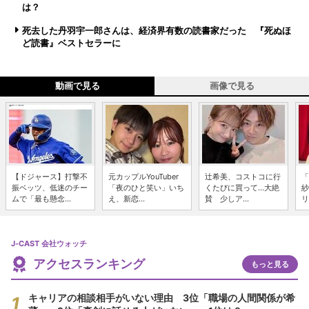
は？
死去した丹羽宇一郎さんは、経済界有数の読書家だった 『死ぬほ
ど読書』ベストセラーに
動画で見る
画像で見る
【ドジャース】打撃不
元カップルYouTuber
辻希美、コストコに行
「
振ベッツ、低迷のチー
「夜のひと笑い」いち
くたびに買って...大絶
紗
ムで「最も懸念...
え、新恋...
賛 少しア...
リ
J-CAST 会社ウォッチ
アクセスランキング
もっと見る
キャリアの相談相手がいない理由 3位「職場の人間関係が希