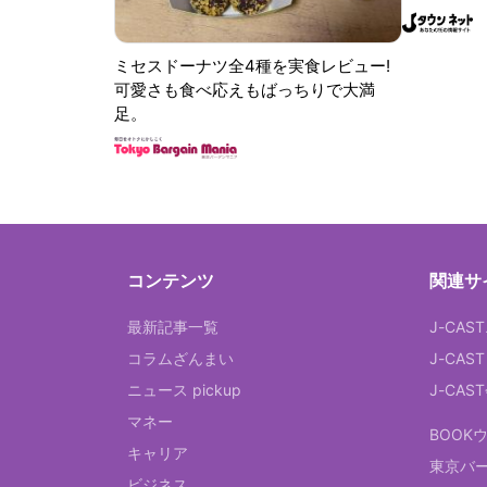
ミセスドーナツ全4種を実食レビュー!
可愛さも食べ応えもばっちりで大満
足。
コンテンツ
関連サ
最新記事一覧
J-CAS
コラムざんまい
J-CAS
ニュース pickup
J-CA
マネー
BOOK
キャリア
東京バ
ビジネス