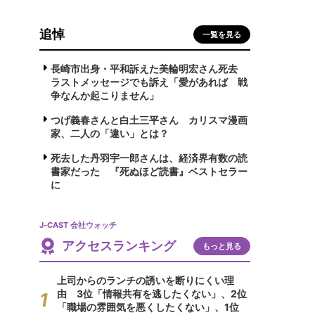
追悼
一覧を見る
長崎市出身・平和訴えた美輪明宏さん死去
ラストメッセージでも訴え「愛があれば 戦
争なんか起こりません」
つげ義春さんと白土三平さん カリスマ漫画
家、二人の「違い」とは？
死去した丹羽宇一郎さんは、経済界有数の読
書家だった 『死ぬほど読書』ベストセラー
に
J-CAST 会社ウォッチ
アクセスランキング
もっと見る
上司からのランチの誘いを断りにくい理
由 3位「情報共有を逃したくない」、2位
「職場の雰囲気を悪くしたくない」、1位