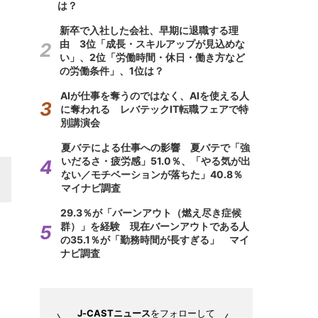
は？
新卒で入社した会社、早期に退職する理
由 3位「成長・スキルアップが見込めな
い」、2位「労働時間・休日・働き方など
の労働条件」、1位は？
AIが仕事を奪うのではなく、AIを使える人
に奪われる レバテックIT転職フェアで特
別講演会
夏バテによる仕事への影響 夏バテで「強
いだるさ・疲労感」51.0％、「やる気が出
ない／モチベーションが落ちた」40.8％
マイナビ調査
29.3％が「バーンアウト（燃え尽き症候
群）」を経験 現在バーンアウトである人
の35.1％が「勤務時間が長すぎる」 マイ
ナビ調査
J-CASTニュース
をフォローして