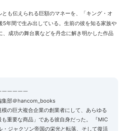
ドルとも伝えられる巨額のマネーを、「キング・オ
後5年間で生み出している。生前の彼を知る家族や
に、成功の舞台裏などを丹念に解き明かした作品
ーーーーーー
阪急コミュニケーションズ書籍編集部‏＠hancom_books
規模の巨大複合企業の創業者にして、あらゆる
最も重要な商品」である彼自身だった。 『
MIC
. マイケル・ジャクソン帝国の栄光と転落、そして復活