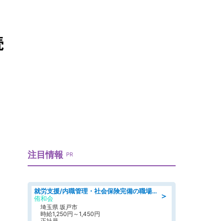
続
注目情報
PR
就労支援/内職管理・社会保険完備の職場で生活支援員
＞
侑和会
埼玉県 坂戸市
時給1,250円～1,450円
正社員