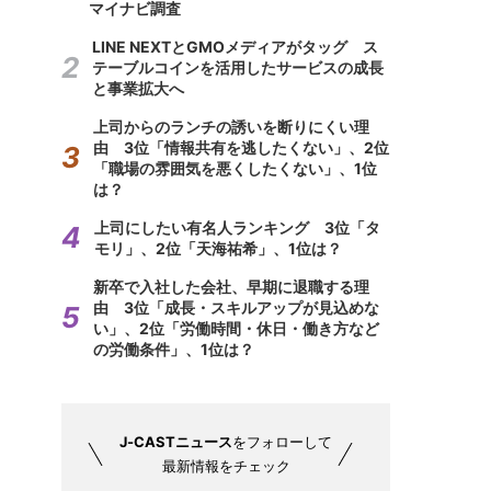
マイナビ調査
LINE NEXTとGMOメディアがタッグ ス
テーブルコインを活用したサービスの成長
と事業拡大へ
上司からのランチの誘いを断りにくい理
由 3位「情報共有を逃したくない」、2位
「職場の雰囲気を悪くしたくない」、1位
は？
上司にしたい有名人ランキング 3位「タ
モリ」、2位「天海祐希」、1位は？
新卒で入社した会社、早期に退職する理
由 3位「成長・スキルアップが見込めな
い」、2位「労働時間・休日・働き方など
の労働条件」、1位は？
J-CASTニュース
をフォローして
最新情報をチェック