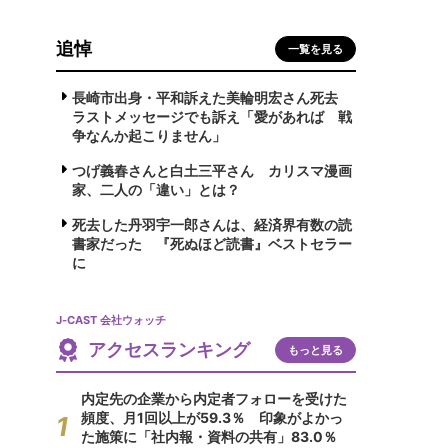
追悼
一覧を見る
長崎市出身・平和訴えた美輪明宏さん死去
ラストメッセージでも訴え「愛があれば 戦
争なんか起こりません」
つげ義春さんと白土三平さん カリスマ漫画
家、二人の「違い」とは？
死去した丹羽宇一郎さんは、経済界有数の読
書家だった 『死ぬほど読書』ベストセラー
に
J-CAST 会社ウォッチ
アクセスランキング
もっと見る
内定先の企業から内定者フォローを受けた
頻度、月1回以上が59.3％ 印象がよかっ
た施策に「社内報・資料の共有」83.0％