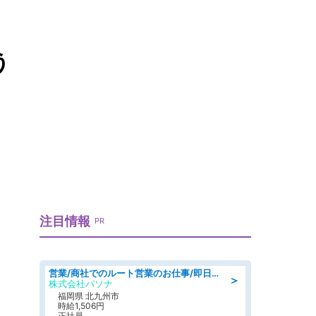
う
注目情報
PR
営業/商社でのルート営業のお仕事/即日勤務可/車通勤可/営業
＞
株式会社パソナ
福岡県 北九州市
時給1,506円
正社員