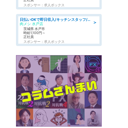
スポンサー：求人ボックス
日払いOKで即日収入/キッチンスタッフ/「原付免許必須」デリバリー業務など、自己成長可能な幅広い仕事に挑戦!髪型自由&ピアス・ネイルOK/茨城県/水戸市
＞
肉メシ 水戸店
茨城県 水戸市
時給1,100円～
正社員
スポンサー：求人ボックス