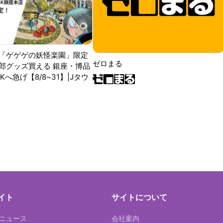
「ゲゲゲの妖怪楽園」限定
ゼロまる
郎グッズ買える 銀座・博品
RKへ急げ【8/8~31】|Jタウ
イト
サイトについて
Tニュース
会社案内