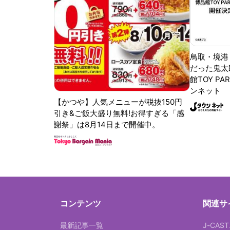
鳥取・境港
だった鬼太
館TOY PA
ンネット
【かつや】人気メニューが税抜150円
引き&ご飯大盛り無料!お得すぎる「感
謝祭」は8月14日まで開催中。
コンテンツ
関連サ
最新記事一覧
J-CAS